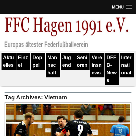
MENU
Termine
Erfolge
Verein
Aktu
Einz
Dop
Man
Jug
Seni
Vere
DFF
Inter
Geschichte
elles
el
pel
nsc
end
oren
insn
B-
nati
haft
ews
New
onal
Partner
s
Training
Tag Archives:
Vietnam
Spieler
Kontakt
Links