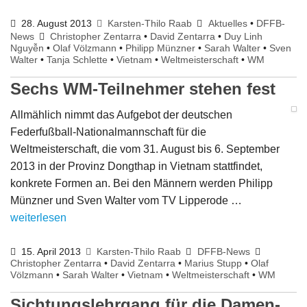
28. August 2013
Karsten-Thilo Raab
Aktuelles
•
DFFB-
News
Christopher Zentarra
•
David Zentarra
•
Duy Linh
Nguyễn
•
Olaf Völzmann
•
Philipp Münzner
•
Sarah Walter
•
Sven
Walter
•
Tanja Schlette
•
Vietnam
•
Weltmeisterschaft
•
WM
Sechs WM-Teilnehmer stehen fest
Allmählich nimmt das Aufgebot der deutschen
Federfußball-Nationalmannschaft für die
Weltmeisterschaft, die vom 31. August bis 6. September
2013 in der Provinz Dongthap in Vietnam stattfindet,
konkrete Formen an. Bei den Männern werden Philipp
Münzner und Sven Walter vom TV Lipperode …
weiterlesen
15. April 2013
Karsten-Thilo Raab
DFFB-News
Christopher Zentarra
•
David Zentarra
•
Marius Stupp
•
Olaf
Völzmann
•
Sarah Walter
•
Vietnam
•
Weltmeisterschaft
•
WM
Sichtungslehrgang für die Damen-