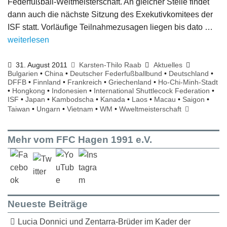
Federfußball-Weltmeisterschaft. An gleicher Stelle findet
dann auch die nächste Sitzung des Exekutivkomitees der
ISF statt. Vorläufige Teilnahmezusagen liegen bis dato …
weiterlesen
31. August 2011
Karsten-Thilo Raab
Aktuelles
Bulgarien
•
China
•
Deutscher Federfußballbund
•
Deutschland
•
DFFB
•
Finnland
•
Frankreich
•
Griechenland
•
Ho-Chi-Minh-Stadt
•
Hongkong
•
Indonesien
•
International Shuttlecock Federation
•
ISF
•
Japan
•
Kambodscha
•
Kanada
•
Laos
•
Macau
•
Saigon
•
Taiwan
•
Ungarn
•
Vietnam
•
WM
•
Wweltmeisterschaft
Mehr vom FFC Hagen 1991 e.V.
Neueste Beiträge
Lucia Donnici und Zentarra-Brüder im Kader der