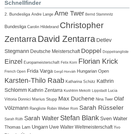
Schnellfinder
Arne Twer
2. Bundesliga
Andre Lange
Bernd Stammnitz
Christopher
Bundesliga
Carolin Hildebrand
David Zentarra
Zentarra
Detlev
Doppel
Stegmann
Deutsche Meisterschaft
Doppelrangliste
Florian Krick
Einzel
Europameisterschaft
Felix Korn
Frida Varga
Hungarian Open
French Open
Gergő Horváth
Karsten-Thilo Raab
Kathrin
Katharina Schütz
Schlomm
Kathrin Zentarra
Lucia
Kushtrim Mekolli
Lippstadt
Max Duchene
Olaf
Marius Stupp
Vittoria Donnici
Nina Twer
Sarah Rüsseler
Völzmann
Rangliste
Robin Weber
Rom
Stefan Blank
Sarah Walter
Sven Walter
Sarah Rüth
Ungarn
Uwe Walter
Weltmeisterschaft
Thomas Lam
Yvo