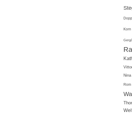
St
Doppe
Korn
Gergő
Ra
Kath
Vitto
Nina
Rom
Wal
Tho
Wel