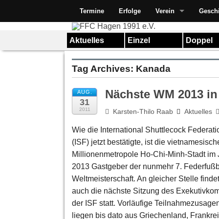
Termine
Erfolge
Verein
Gesch
Aktuelles
Einzel
Doppel
Tag Archives:
Kanada
Nächste WM 2013 in
AUG.
31
2011
Karsten-Thilo Raab
Aktuelles
Wie die International Shuttlecock Federati
(ISF) jetzt bestätigte, ist die vietnamesisch
Millionenmetropole Ho-Chi-Minh-Stadt im J
2013 Gastgeber der nunmehr 7. Federfußb
Weltmeisterschaft. An gleicher Stelle finde
auch die nächste Sitzung des Exekutivkom
der ISF statt. Vorläufige Teilnahmezusage
liegen bis dato aus Griechenland, Frankrei