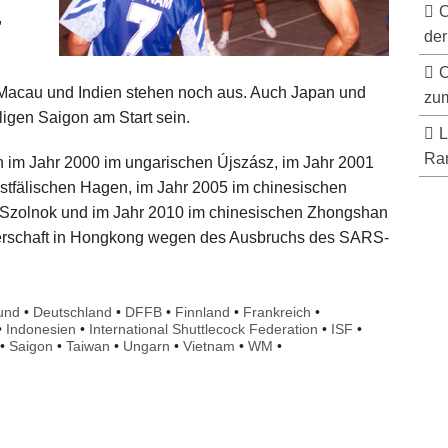
C
,
der
d
C
acau und Indien stehen noch aus. Auch Japan und
zum
igen Saigon am Start sein.
L
Ran
n im Jahr 2000 im ungarischen Újszász, im Jahr 2001
stfälischen Hagen, im Jahr 2005 im chinesischen
 Szolnok und im Jahr 2010 im chinesischen Zhongshan
sterschaft in Hongkong wegen des Ausbruchs des SARS-
und
•
Deutschland
•
DFFB
•
Finnland
•
Frankreich
•
•
Indonesien
•
International Shuttlecock Federation
•
ISF
•
•
Saigon
•
Taiwan
•
Ungarn
•
Vietnam
•
WM
•