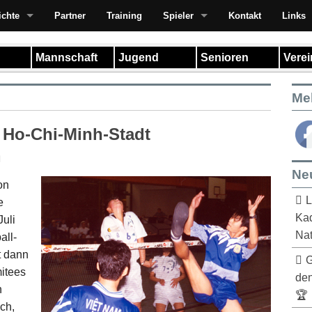
ichte
Partner
Training
Spieler
Kontakt
Links
Mannschaft
Jugend
Senioren
Vere
Me
 Ho-Chi-Minh-Stadt
Ne
on
L
e
Kad
uli
Nat
all-
t dann
G
itees
de
n
🏆
ch,