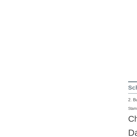
Sch
2. B
Stam
Ch
Da