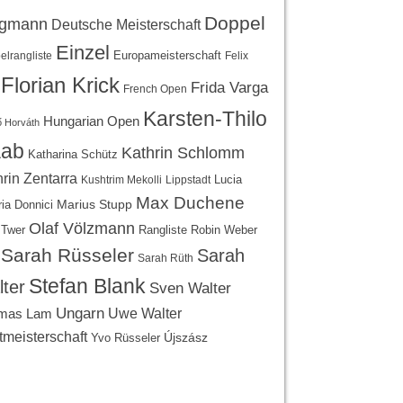
Doppel
egmann
Deutsche Meisterschaft
Einzel
Europameisterschaft
lrangliste
Felix
Florian Krick
Frida Varga
French Open
Karsten-Thilo
Hungarian Open
 Horváth
ab
Kathrin Schlomm
Katharina Schütz
rin Zentarra
Lucia
Kushtrim Mekolli
Lippstadt
Max Duchene
Marius Stupp
ria Donnici
Olaf Völzmann
Rangliste
 Twer
Robin Weber
Sarah Rüsseler
Sarah
Sarah Rüth
Stefan Blank
ter
Sven Walter
Ungarn
Uwe Walter
mas Lam
tmeisterschaft
Újszász
Yvo Rüsseler