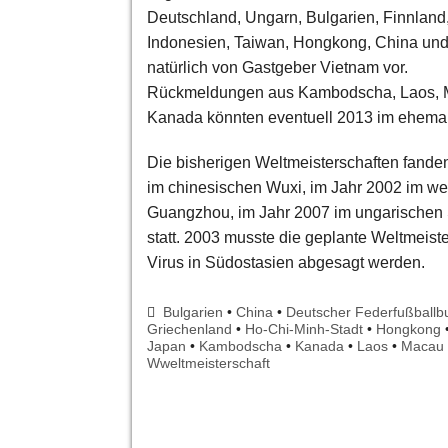
Deutschland, Ungarn, Bulgarien, Finnland
Indonesien, Taiwan, Hongkong, China un
natürlich von Gastgeber Vietnam vor.
Rückmeldungen aus Kambodscha, Laos, M
Kanada könnten eventuell 2013 im ehemal
Die bisherigen Weltmeisterschaften fande
im chinesischen Wuxi, im Jahr 2002 im we
Guangzhou, im Jahr 2007 im ungarischen
statt. 2003 musste die geplante Weltmei
Virus in Südostasien abgesagt werden.
Bulgarien
•
China
•
Deutscher Federfußballb
Griechenland
•
Ho-Chi-Minh-Stadt
•
Hongkong
Japan
•
Kambodscha
•
Kanada
•
Laos
•
Macau
Wweltmeisterschaft