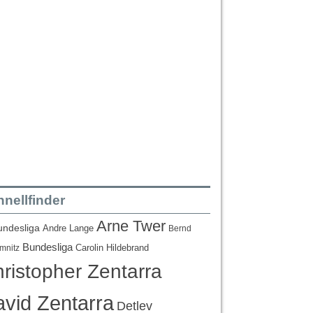
nellfinder
Arne Twer
undesliga
Andre Lange
Bernd
Bundesliga
Carolin Hildebrand
mnitz
ristopher Zentarra
vid Zentarra
Detlev