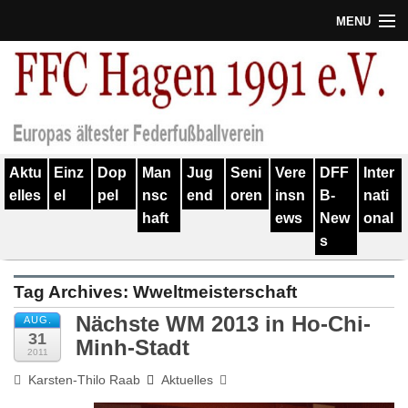
MENU
Termine
Erfolge
Verein
Aktu
Einz
Dop
Man
Jug
Seni
Vere
DFF
Inter
Geschichte
elles
el
pel
nsc
end
oren
insn
B-
nati
haft
ews
New
onal
Partner
s
Training
Tag Archives:
Wweltmeisterschaft
Spieler
Nächste WM 2013 in Ho-Chi-
AUG.
31
Kontakt
Minh-Stadt
2011
Karsten-Thilo Raab
Aktuelles
Links