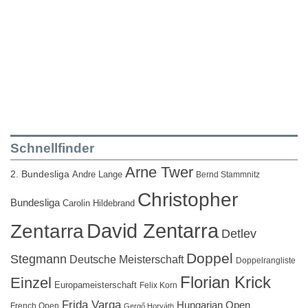
Schnellfinder
Arne Twer
2. Bundesliga
Andre Lange
Bernd Stammnitz
Christopher
Bundesliga
Carolin Hildebrand
David Zentarra
Zentarra
Detlev
Doppel
Stegmann
Deutsche Meisterschaft
Doppelrangliste
Florian Krick
Einzel
Europameisterschaft
Felix Korn
Frida Varga
Hungarian Open
French Open
Gergő Horváth