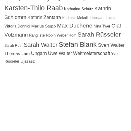
Karsten-Thilo Raab
Kathrin
Katharina Schütz
Schlomm
Kathrin Zentarra
Lucia
Kushtrim Mekolli
Lippstadt
Max Duchene
Olaf
Marius Stupp
Vittoria Donnici
Nina Twer
Sarah Rüsseler
Völzmann
Rangliste
Robin Weber
Rom
Stefan Blank
Sarah Walter
Sven Walter
Sarah Rüth
Ungarn
Uwe Walter
Weltmeisterschaft
Thomas Lam
Yvo
Újszász
Rüsseler