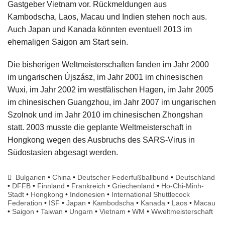
Gastgeber Vietnam vor. Rückmeldungen aus
Kambodscha, Laos, Macau und Indien stehen noch aus.
Auch Japan und Kanada könnten eventuell 2013 im
ehemaligen Saigon am Start sein.
Die bisherigen Weltmeisterschaften fanden im Jahr 2000
im ungarischen Újszász, im Jahr 2001 im chinesischen
Wuxi, im Jahr 2002 im westfälischen Hagen, im Jahr 2005
im chinesischen Guangzhou, im Jahr 2007 im ungarischen
Szolnok und im Jahr 2010 im chinesischen Zhongshan
statt. 2003 musste die geplante Weltmeisterschaft in
Hongkong wegen des Ausbruchs des SARS-Virus in
Südostasien abgesagt werden.
Bulgarien
•
China
•
Deutscher Federfußballbund
•
Deutschland
•
DFFB
•
Finnland
•
Frankreich
•
Griechenland
•
Ho-Chi-Minh-
Stadt
•
Hongkong
•
Indonesien
•
International Shuttlecock
Federation
•
ISF
•
Japan
•
Kambodscha
•
Kanada
•
Laos
•
Macau
•
Saigon
•
Taiwan
•
Ungarn
•
Vietnam
•
WM
•
Wweltmeisterschaft