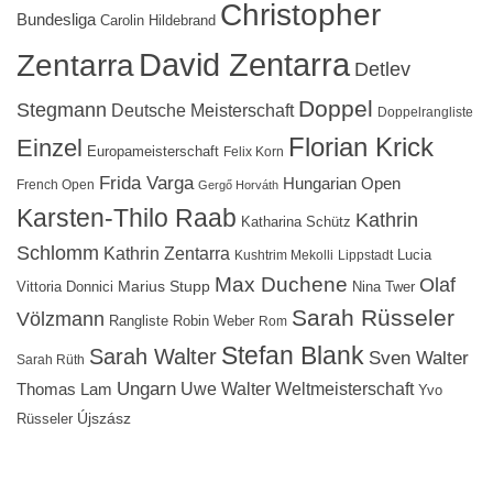
Christopher
Bundesliga
Carolin Hildebrand
David Zentarra
Zentarra
Detlev
Doppel
Stegmann
Deutsche Meisterschaft
Doppelrangliste
Florian Krick
Einzel
Europameisterschaft
Felix Korn
Frida Varga
Hungarian Open
French Open
Gergő Horváth
Karsten-Thilo Raab
Kathrin
Katharina Schütz
Schlomm
Kathrin Zentarra
Lucia
Kushtrim Mekolli
Lippstadt
Max Duchene
Olaf
Marius Stupp
Vittoria Donnici
Nina Twer
Sarah Rüsseler
Völzmann
Rangliste
Robin Weber
Rom
Stefan Blank
Sarah Walter
Sven Walter
Sarah Rüth
Ungarn
Uwe Walter
Weltmeisterschaft
Thomas Lam
Yvo
Újszász
Rüsseler