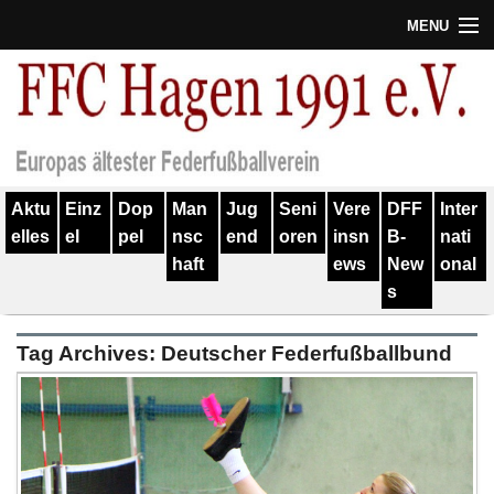
MENU
Termine
Erfolge
Verein
Aktu
Einz
Dop
Man
Jug
Seni
Vere
DFF
Inter
Geschichte
elles
el
pel
nsc
end
oren
insn
B-
nati
haft
ews
New
onal
Partner
s
Training
Tag Archives:
Deutscher Federfußballbund
Spieler
Kontakt
Links