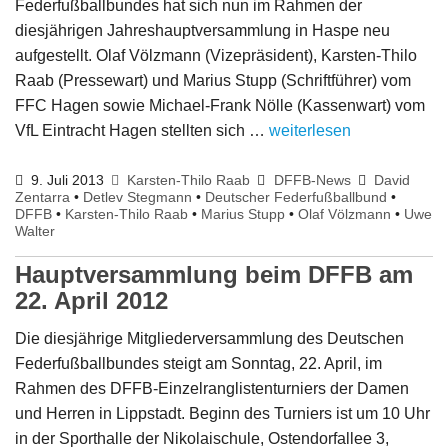
Federfußballbundes hat sich nun im Rahmen der
diesjährigen Jahreshauptversammlung in Haspe neu
aufgestellt. Olaf Völzmann (Vizepräsident), Karsten-Thilo
Raab (Pressewart) und Marius Stupp (Schriftführer) vom
FFC Hagen sowie Michael-Frank Nölle (Kassenwart) vom
VfL Eintracht Hagen stellten sich …
weiterlesen
9. Juli 2013
Karsten-Thilo Raab
DFFB-News
David
Zentarra
•
Detlev Stegmann
•
Deutscher Federfußballbund
•
DFFB
•
Karsten-Thilo Raab
•
Marius Stupp
•
Olaf Völzmann
•
Uwe
Walter
Hauptversammlung beim DFFB am
22. April 2012
Die diesjährige Mitgliederversammlung des Deutschen
Federfußballbundes steigt am Sonntag, 22. April, im
Rahmen des DFFB-Einzelranglistenturniers der Damen
und Herren in Lippstadt. Beginn des Turniers ist um 10 Uhr
in der Sporthalle der Nikolaischule, Ostendorfallee 3,