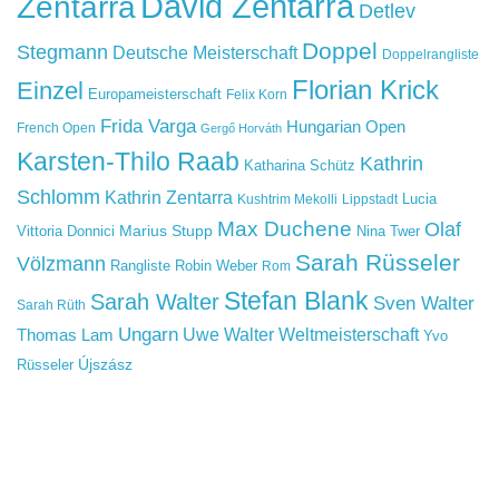
David Zentarra
Zentarra
Detlev
Doppel
Stegmann
Deutsche Meisterschaft
Doppelrangliste
Florian Krick
Einzel
Europameisterschaft
Felix Korn
Frida Varga
Hungarian Open
French Open
Gergő Horváth
Karsten-Thilo Raab
Kathrin
Katharina Schütz
Schlomm
Kathrin Zentarra
Lucia
Kushtrim Mekolli
Lippstadt
Max Duchene
Olaf
Marius Stupp
Vittoria Donnici
Nina Twer
Sarah Rüsseler
Völzmann
Rangliste
Robin Weber
Rom
Stefan Blank
Sarah Walter
Sven Walter
Sarah Rüth
Ungarn
Uwe Walter
Weltmeisterschaft
Thomas Lam
Yvo
Újszász
Rüsseler