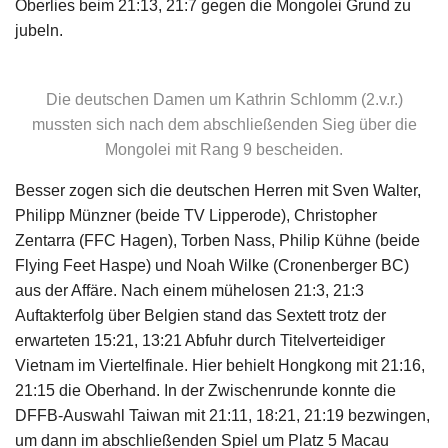
Oberlies beim 21:13, 21:7 gegen die Mongolei Grund zu
jubeln.
Die deutschen Damen um Kathrin Schlomm (2.v.r.)
mussten sich nach dem abschließenden Sieg über die
Mongolei mit Rang 9 bescheiden.
Besser zogen sich die deutschen Herren mit Sven Walter,
Philipp Münzner (beide TV Lipperode), Christopher
Zentarra (FFC Hagen), Torben Nass, Philip Kühne (beide
Flying Feet Haspe) und Noah Wilke (Cronenberger BC)
aus der Affäre. Nach einem mühelosen 21:3, 21:3
Auftakterfolg über Belgien stand das Sextett trotz der
erwarteten 15:21, 13:21 Abfuhr durch Titelverteidiger
Vietnam im Viertelfinale. Hier behielt Hongkong mit 21:16,
21:15 die Oberhand. In der Zwischenrunde konnte die
DFFB-Auswahl Taiwan mit 21:11, 18:21, 21:19 bezwingen,
um dann im abschließenden Spiel um Platz 5 Macau