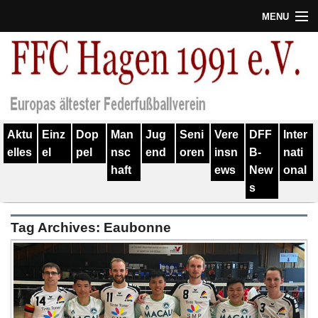
MENU
Termine
Erfolge
Verein
Aktu
Einz
Dop
Man
Jug
Seni
Vere
DFF
Inter
Geschichte
elles
el
pel
nsc
end
oren
insn
B-
nati
haft
ews
New
onal
Partner
s
Training
Tag Archives:
Eaubonne
Spieler
Kontakt
Links