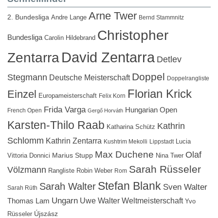
Arne Twer
2. Bundesliga
Andre Lange
Bernd Stammnitz
Christopher
Bundesliga
Carolin Hildebrand
David Zentarra
Zentarra
Detlev
Doppel
Stegmann
Deutsche Meisterschaft
Doppelrangliste
Florian Krick
Einzel
Europameisterschaft
Felix Korn
Frida Varga
Hungarian Open
French Open
Gergő Horváth
Karsten-Thilo Raab
Kathrin
Katharina Schütz
Schlomm
Kathrin Zentarra
Lucia
Kushtrim Mekolli
Lippstadt
Max Duchene
Olaf
Marius Stupp
Vittoria Donnici
Nina Twer
Sarah Rüsseler
Völzmann
Rangliste
Robin Weber
Rom
Stefan Blank
Sarah Walter
Sven Walter
Sarah Rüth
Ungarn
Uwe Walter
Weltmeisterschaft
Thomas Lam
Yvo
Újszász
Rüsseler