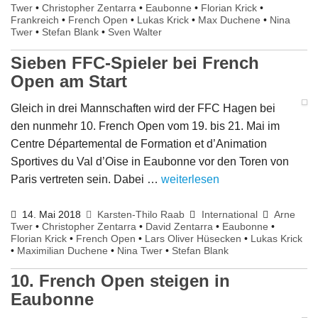
Twer
•
Christopher Zentarra
•
Eaubonne
•
Florian Krick
•
Frankreich
•
French Open
•
Lukas Krick
•
Max Duchene
•
Nina
Twer
•
Stefan Blank
•
Sven Walter
Sieben FFC-Spieler bei French
Open am Start
Gleich in drei Mannschaften wird der FFC Hagen bei
den nunmehr 10. French Open vom 19. bis 21. Mai im
Centre Départemental de Formation et d’Animation
Sportives du Val d’Oise in Eaubonne vor den Toren von
Paris vertreten sein. Dabei …
weiterlesen
14. Mai 2018
Karsten-Thilo Raab
International
Arne
Twer
•
Christopher Zentarra
•
David Zentarra
•
Eaubonne
•
Florian Krick
•
French Open
•
Lars Oliver Hüsecken
•
Lukas Krick
•
Maximilian Duchene
•
Nina Twer
•
Stefan Blank
10. French Open steigen in
Eaubonne