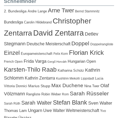
Schnellfinder
Arne Twer
2. Bundesliga
Andre Lange
Bernd Stammnitz
Christopher
Bundesliga
Carolin Hildebrand
David Zentarra
Zentarra
Detlev
Doppel
Stegmann
Deutsche Meisterschaft
Doppelrangliste
Florian Krick
Einzel
Europameisterschaft
Felix Korn
Frida Varga
Hungarian Open
French Open
Gergő Horváth
Karsten-Thilo Raab
Kathrin
Katharina Schütz
Schlomm
Kathrin Zentarra
Lucia
Kushtrim Mekolli
Lippstadt
Max Duchene
Olaf
Marius Stupp
Vittoria Donnici
Nina Twer
Sarah Rüsseler
Völzmann
Rangliste
Robin Weber
Rom
Stefan Blank
Sarah Walter
Sven Walter
Sarah Rüth
Ungarn
Uwe Walter
Weltmeisterschaft
Thomas Lam
Yvo
Újszász
Rüsseler