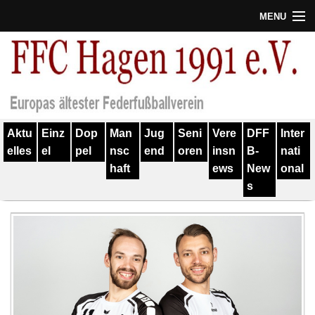
MENU
Termine
Erfolge
Verein
Aktu
Einz
Dop
Man
Jug
Seni
Vere
DFF
Inter
Geschichte
elles
el
pel
nsc
end
oren
insn
B-
nati
haft
ews
New
onal
Partner
s
Training
Spieler
Kontakt
Links