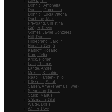
Ciesla, Till
Donnici, Antonella
Donnici, Domenico
Donnici, Lucia Vittoria
Duchene, Max
Freygang, Christina
Gröger, Kevin
Gomez, Javier Gonzalez
Hill, Dominik
Hildebrand, Carolin
Horváth, Gergő
Kalthoff, Rosario
Korn, Felix
Krick, Florian
Lam, Thomas
Lange, André
Mekolli, Kushtrim
Raab, Karsten-Thilo
Rüsseler, Sarah
Saßen, Arne (ehemals Twer)
Stegmann, Detlev
Stupp, Marius
Völzmann, Olaf
Walter, Doris
Walter, Uwe