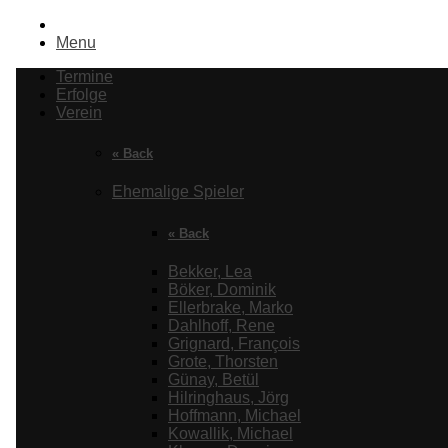
Menu
Termine
Erfolge
Verein
« Back
Ehemalige Spieler
« Back
Bekker, Lea
Böker, Dominik
Ellerbrake, Marko
Dahlhoff, Rene
Grignard, François
Grote, Thorsten
Günay, Betül
Hilringhaus, Jörg
Hoffmann, Michael
Kowallik, Michael