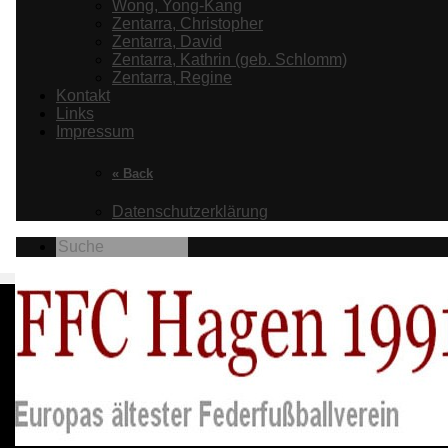
Wong, Yong-Kang
Zentarra, Christopher
Zentarra, David
Zentarra, Kathrin (geb. Schlomm)
Zentarra, Regine
Kontakt
Links
Impressum
« Back
Datenschutzerklärung