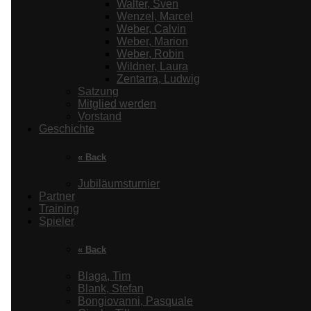
Walter, Sven
Wenzel, Marcel
Weber, Calvin
Weber, Marion
Weber, Robin
Wildner, Laura
Zentarra, Ludwig
Satzung
Mitglied werden
Vorstand
Geschichte
« Back
Jubiläumsturnier
Partner
Training
Spieler
« Back
Blaga, Tim
Blank, Stefan
Bongiovanni, Pasquale