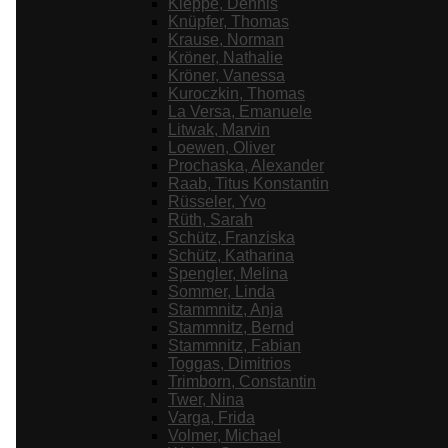
Kleppe, Dennis
Knüpfer, Thomas
Krause, Norman
Kröner, Nathalie
Kröner, Vanessa
Kuroczkin, Thomas
La Versa, Emanuele
Litwak, Marvin
Loewen, Oliver
Prochaska, Alexander
Raab, Titus Konstantin
Rüsseler, Yvo
Rüth, Sarah
Schütz, Franziska
Schütz, Katharina
Spengler, Melina
Sommer, Linda
Stammnitz, Anja
Stammnitz, Bernd
Stammnitz, Fabian
Toggas, Dimitrios
Trimborn, Constantin
Twer, Nina
Varga, Frida
Volmer, Michael