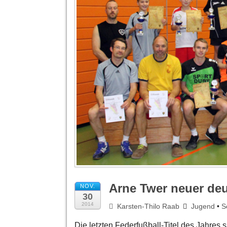
Arne Twer neuer de
NOV.
30
2014
Karsten-Thilo Raab
Jugend
•
S
Die letzten Federfußball-Titel des Jahre