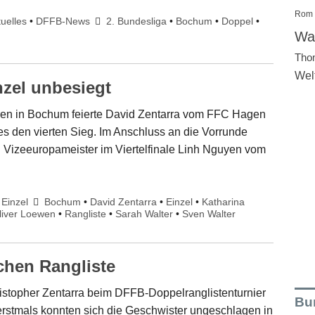
Rom
uelles
•
DFFB-News
2. Bundesliga
•
Bochum
•
Doppel
•
Wal
Tho
Wel
nzel unbesiegt
rren in Bochum feierte David Zentarra vom FFC Hagen
s den vierten Sieg. Im Anschluss an die Vorrunde
d Vizeeuropameister im Viertelfinale Linh Nguyen vom
Einzel
Bochum
•
David Zentarra
•
Einzel
•
Katharina
liver Loewen
•
Rangliste
•
Sarah Walter
•
Sven Walter
chen Rangliste
istopher Zentarra beim DFFB-Doppelranglistenturnier
Bu
rstmals konnten sich die Geschwister ungeschlagen in