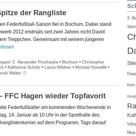
Sch
pitze der Rangliste
2. B
gen Federfußball-Saison fiel in Bochum. Dabei stand
Stam
erb 2012 erstmals seit zwei Jahren nicht David
Ch
dem Treppchen. Gemeinsam mit seinem jüngeren
erlesen
Da
oppel
Alexander Prochaska
•
Bochum
•
Christopher
St
ck
•
Katharina Schütz
•
Laura Wildner
•
Michael Kowallik
•
arah Walter
Doppe
Korn
– FFC Hagen wieder Topfavorit
Gergő
Ra
n die Federfußballer am kommenden Wochenende in
g, 14. Januar ab 10 Uhr in der Sporthalle des
Kath
anglistenturnier auf dem Programm. Tags darauf
Vitto
Nina