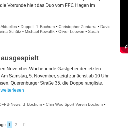
an die Vorrunde hielt das Duo vom FFC Hagen im
Aktuelles
•
Doppel
Bochum
•
Christopher Zentarra
•
David
rina Schütz
•
Michael Kowallik
•
Oliver Loewen
•
Sarah
 ausgespielt
sten November-Wochenende Gastgeber der letzten
Am Samstag, 5. November, steigt zunächst ab 10 Uhr
sen, Querenburger Straße 35, die Doppelrangliste.
…
weiterlesen
DFFB-News
Bochum
•
Chin Woo Sport Verein Bochum
•
age
1
2