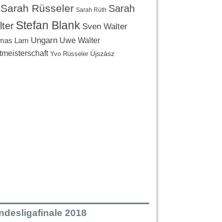
Sarah Rüsseler
Sarah
Sarah Rüth
Stefan Blank
ter
Sven Walter
Ungarn
Uwe Walter
mas Lam
tmeisterschaft
Újszász
Yvo Rüsseler
ndesligafinale 2018