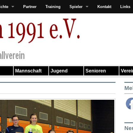
ichte
Partner
Training
Spieler
Kontakt
Links
Mannschaft
Jugend
Senioren
Vere
Me
Ne