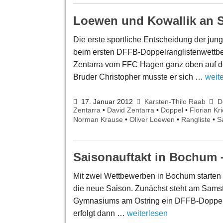
Loewen und Kowallik an S
Die erste sportliche Entscheidung der jun
beim ersten DFFB-Doppelranglistenwettbew
Zentarra vom FFC Hagen ganz oben auf 
Bruder Christopher musste er sich …
weit
17. Januar 2012
Karsten-Thilo Raab
D
Zentarra
•
David Zentarra
•
Doppel
•
Florian Kri
Norman Krause
•
Oliver Loewen
•
Rangliste
•
S
Saisonauftakt in Bochum 
Mit zwei Wettbewerben in Bochum starte
die neue Saison. Zunächst steht am Samsta
Gymnasiums am Ostring ein DFFB-Doppelr
erfolgt dann …
weiterlesen