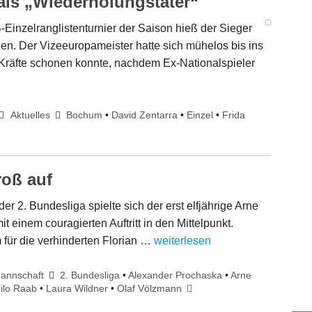
als „Wiederholungstäter“
Einzelranglistenturnier der Saison hieß der Sieger
n. Der Vizeeuropameister hatte sich mühelos bis ins
 Kräfte schonen konnte, nachdem Ex-Nationalspieler
Aktuelles
Bochum
•
David Zentarra
•
Einzel
•
Frida
roß auf
er 2. Bundesliga spielte sich der erst elfjährige Arne
einem couragierten Auftritt in den Mittelpunkt.
ür die verhinderten Florian …
weiterlesen
annschaft
2. Bundesliga
•
Alexander Prochaska
•
Arne
ilo Raab
•
Laura Wildner
•
Olaf Völzmann