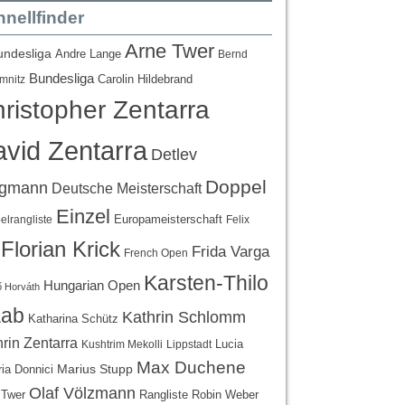
nellfinder
Arne Twer
undesliga
Andre Lange
Bernd
Bundesliga
Carolin Hildebrand
mnitz
ristopher Zentarra
vid Zentarra
Detlev
Doppel
egmann
Deutsche Meisterschaft
Einzel
Europameisterschaft
lrangliste
Felix
Florian Krick
Frida Varga
French Open
Karsten-Thilo
Hungarian Open
 Horváth
ab
Kathrin Schlomm
Katharina Schütz
rin Zentarra
Lucia
Kushtrim Mekolli
Lippstadt
Max Duchene
Marius Stupp
ria Donnici
Olaf Völzmann
Rangliste
 Twer
Robin Weber