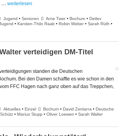
er …
weiterlesen
Jugend
•
Senioren
Arne Twer
•
Bochum
•
Detlev
Jugend
•
Karsten-Thilo Raab
•
Robin Weber
•
Sarah Rüth
•
Walter verteidigen DM-Titel
elverteidigungen standen die Deutschen
 Bochum. Bei den Damen schaffte es wie schon in den
 vom FFC Hagen nach ganz oben auf das Treppchen,
Aktuelles
•
Einzel
Bochum
•
David Zentarra
•
Deutsche
 Schütz
•
Marius Stupp
•
Oliver Loewen
•
Sarah Walter