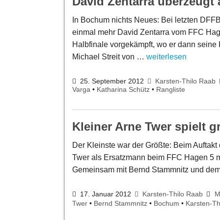
David Zentarra überzeugt 
In Bochum nichts Neues: Bei letzten DFFB-
einmal mehr David Zentarra vom FFC Hage
Halbfinale vorgekämpft, wo er dann seine
Michael Streit von …
weiterlesen
25. September 2012
Karsten-Thilo Raab
Varga
•
Katharina Schütz
•
Rangliste
Kleiner Arne Twer spielt g
Der Kleinste war der Größte: Beim Auftakt d
Twer als Ersatzmann beim FFC Hagen 5 mit 
Gemeinsam mit Bernd Stammnitz und dem f
17. Januar 2012
Karsten-Thilo Raab
M
Twer
•
Bernd Stammnitz
•
Bochum
•
Karsten-Th