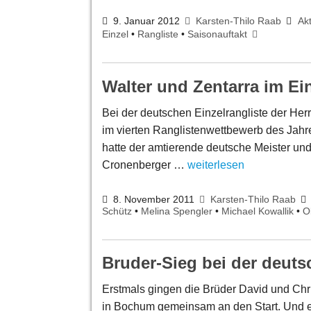
9. Januar 2012
Karsten-Thilo Raab
Akt
Einzel
•
Rangliste
•
Saisonauftakt
Walter und Zentarra im Ei
Bei der deutschen Einzelrangliste der He
im vierten Ranglistenwettbewerb des Jahre
hatte der amtierende deutsche Meister un
Cronenberger …
weiterlesen
8. November 2011
Karsten-Thilo Raab
Schütz
•
Melina Spengler
•
Michael Kowallik
•
O
Bruder-Sieg bei der deuts
Erstmals gingen die Brüder David und Chr
in Bochum gemeinsam an den Start. Und e