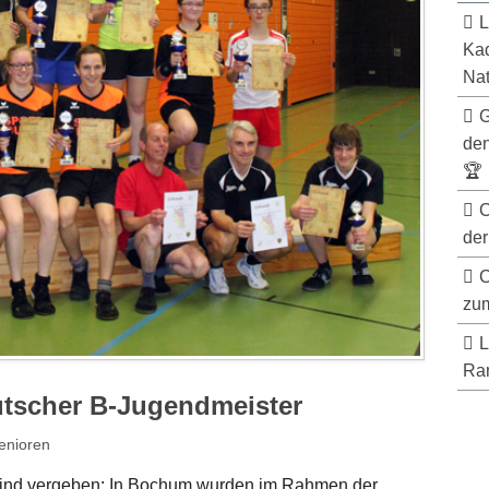
L
Kad
Nat
G
de
🏆
C
der
C
zum
L
Ran
utscher B-Jugendmeister
enioren
s sind vergeben: In Bochum wurden im Rahmen der