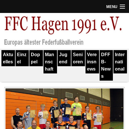
MENU
Termine
Erfolge
Verein
Aktu
Einz
Dop
Man
Jug
Seni
Vere
DFF
Inter
Geschichte
elles
el
pel
nsc
end
oren
insn
B-
nati
haft
ews
New
onal
Partner
s
Training
Spieler
Kontakt
Links