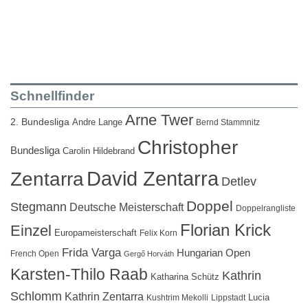
Schnellfinder
Arne Twer
2. Bundesliga
Andre Lange
Bernd Stammnitz
Christopher
Bundesliga
Carolin Hildebrand
David Zentarra
Zentarra
Detlev
Doppel
Stegmann
Deutsche Meisterschaft
Doppelrangliste
Florian Krick
Einzel
Europameisterschaft
Felix Korn
Frida Varga
Hungarian Open
French Open
Gergő Horváth
Karsten-Thilo Raab
Kathrin
Katharina Schütz
Schlomm
Kathrin Zentarra
Lucia
Kushtrim Mekolli
Lippstadt