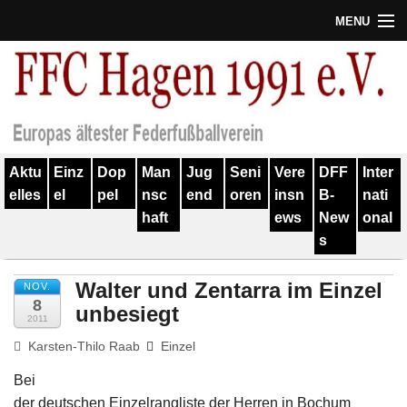
MENU
Termine
Erfolge
Verein
Aktu
Einz
Dop
Man
Jug
Seni
Vere
DFF
Inter
Geschichte
elles
el
pel
nsc
end
oren
insn
B-
nati
haft
ews
New
onal
Partner
s
Training
Walter und Zentarra im Einzel
NOV.
Spieler
8
unbesiegt
2011
Kontakt
Karsten-Thilo Raab
Einzel
Bei
Links
der deutschen Einzelrangliste der Herren in Bochum