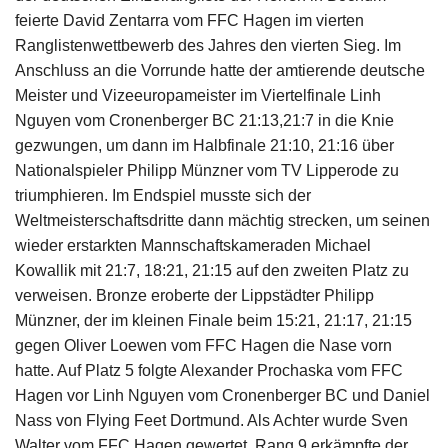
Impressum
feierte David Zentarra vom FFC Hagen im vierten
Ranglistenwettbewerb des Jahres den vierten Sieg. Im
Anschluss an die Vorrunde hatte der amtierende deutsche
Meister und Vizeeuropameister im Viertelfinale Linh
Nguyen vom Cronenberger BC 21:13,21:7 in die Knie
gezwungen, um dann im Halbfinale 21:10, 21:16 über
Nationalspieler Philipp Münzner vom TV Lipperode zu
triumphieren. Im Endspiel musste sich der
Weltmeisterschaftsdritte dann mächtig strecken, um seinen
wieder erstarkten Mannschaftskameraden Michael
Kowallik mit 21:7, 18:21, 21:15 auf den zweiten Platz zu
verweisen. Bronze eroberte der Lippstädter Philipp
Münzner, der im kleinen Finale beim 15:21, 21:17, 21:15
gegen Oliver Loewen vom FFC Hagen die Nase vorn
hatte. Auf Platz 5 folgte Alexander Prochaska vom FFC
Hagen vor Linh Nguyen vom Cronenberger BC und Daniel
Nass von Flying Feet Dortmund. Als Achter wurde Sven
Walter vom FFC Hagen gewertet, Rang 9 erkämpfte der