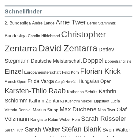
Schnellfinder
Arne Twer
2. Bundesliga
Andre Lange
Bernd Stammnitz
Christopher
Bundesliga
Carolin Hildebrand
David Zentarra
Zentarra
Detlev
Doppel
Stegmann
Deutsche Meisterschaft
Doppelrangliste
Florian Krick
Einzel
Europameisterschaft
Felix Korn
Frida Varga
Hungarian Open
French Open
Gergő Horváth
Karsten-Thilo Raab
Kathrin
Katharina Schütz
Schlomm
Kathrin Zentarra
Lucia
Kushtrim Mekolli
Lippstadt
Max Duchene
Olaf
Marius Stupp
Vittoria Donnici
Nina Twer
Sarah Rüsseler
Völzmann
Rangliste
Robin Weber
Rom
Stefan Blank
Sarah Walter
Sven Walter
Sarah Rüth