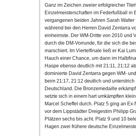
Ganz im Zeichen zweier erfolgreicher Tit
Einzelmeisterschaften im Federfußball in
vergangenen beiden Jahren Sarah Walter
während bei den Herren David Zentarra v
einheimste. Der WM-Dritte von 2010 und 
durch die DM-Vorrunde, für die sich die bes
marschiert. Im Viertelfinale ließ er Kai L
Hauch einer Chance, um dann im Halbfinal
Haspe ebenso deutlich mit 21:11, 21:12 a
dominierte David Zentarra gegen WM- un
beim 21:17, 21:12 deutlich und unterstric
Deutschland. Die Bronzemedaille erkämpf
setzte sich in einem hart umkämpften klei
Marcel Scheffel durch. Platz 5 ging an Ex
vor dem Lippstädter Dreigestirn Philipp G
Plätzen sechs bis acht. Platz 9 und 10 b
Hagen zwei frühere deutsche Einzelmeiste