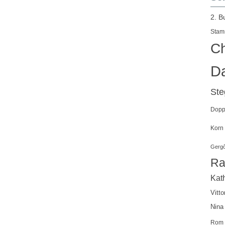
2. B
Stam
Ch
Da
St
Doppe
Korn
Gergő
Ra
Kath
Vitto
Nina
Rom