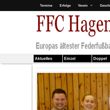
Termine
Erfolge
Verein
Gesch
Aktuelles
Einzel
Doppel