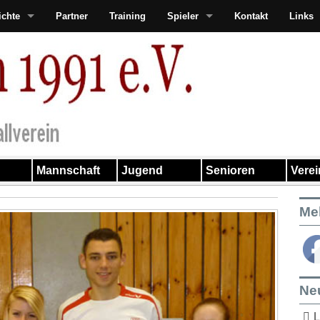
ichte
Partner
Training
Spieler
Kontakt
Links
Mannschaft
Jugend
Senioren
Vere
Me
Ne
L