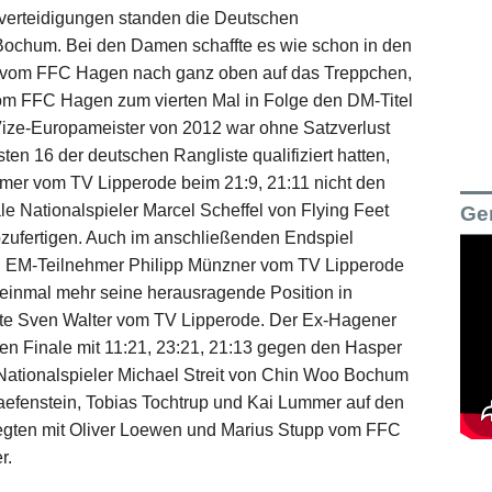
elverteidigungen standen die Deutschen
 Bochum. Bei den Damen schaffte es wie schon in den
 vom FFC Hagen nach ganz oben auf das Treppchen,
om FFC Hagen zum vierten Mal in Folge den DM-Titel
Vize-Europameister von 2012 war ohne Satzverlust
ten 16 der deutschen Rangliste qualifiziert hatten,
ummer vom TV Lipperode beim 21:9, 21:11 nicht den
e Nationalspieler Marcel Scheffel von Flying Feet
Ge
bzufertigen. Auch im anschließenden Endspiel
d EM-Teilnehmer Philipp Münzner vom TV Lipperode
h einmal mehr seine herausragende Position in
te Sven Walter vom TV Lipperode. Der Ex-Hagener
nen Finale mit 11:21, 23:21, 21:13 gegen den Hasper
-Nationalspieler Michael Streit von Chin Woo Bochum
raefenstein, Tobias Tochtrup und Kai Lummer auf den
elegten mit Oliver Loewen und Marius Stupp vom FFC
r.