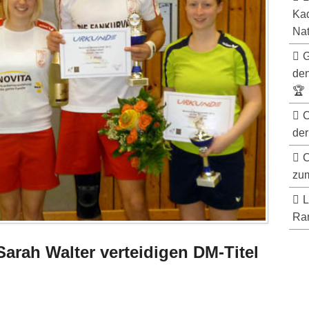
Kad
Nat
G
de
🏆
C
der
C
zum
L
Ran
Sarah Walter verteidigen DM-Titel