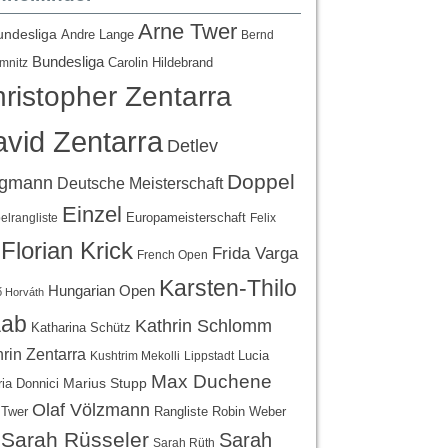
Arne Twer
undesliga
Andre Lange
Bernd
Bundesliga
Carolin Hildebrand
mnitz
ristopher Zentarra
vid Zentarra
Detlev
Doppel
egmann
Deutsche Meisterschaft
Einzel
Europameisterschaft
lrangliste
Felix
Florian Krick
Frida Varga
French Open
Karsten-Thilo
Hungarian Open
 Horváth
ab
Kathrin Schlomm
Katharina Schütz
rin Zentarra
Lucia
Kushtrim Mekolli
Lippstadt
Max Duchene
Marius Stupp
ria Donnici
Olaf Völzmann
Rangliste
 Twer
Robin Weber
Sarah Rüsseler
Sarah
Sarah Rüth