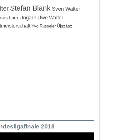
Stefan Blank
ter
Sven Walter
Ungarn
Uwe Walter
mas Lam
tmeisterschaft
Újszász
Yvo Rüsseler
ndesligafinale 2018