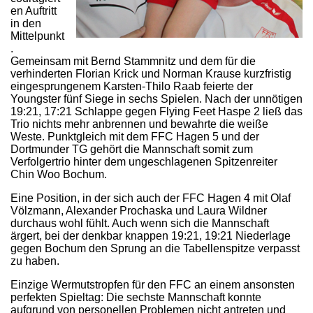
en Auftritt
in den
Mittelpunkt
.
Gemeinsam mit Bernd Stammnitz und dem für die
verhinderten Florian Krick und Norman Krause kurzfristig
eingesprungenem Karsten-Thilo Raab feierte der
Youngster fünf Siege in sechs Spielen. Nach der unnötigen
19:21, 17:21 Schlappe gegen Flying Feet Haspe 2 ließ das
Trio nichts mehr anbrennen und bewahrte die weiße
Weste. Punktgleich mit dem FFC Hagen 5 und der
Dortmunder TG gehört die Mannschaft somit zum
Verfolgertrio hinter dem ungeschlagenen Spitzenreiter
Chin Woo Bochum.
Eine Position, in der sich auch der FFC Hagen 4 mit Olaf
Völzmann, Alexander Prochaska und Laura Wildner
durchaus wohl fühlt. Auch wenn sich die Mannschaft
ärgert, bei der denkbar knappen 19:21, 19:21 Niederlage
gegen Bochum den Sprung an die Tabellenspitze verpasst
zu haben.
Einzige Wermutstropfen für den FFC an einem ansonsten
perfekten Spieltag: Die sechste Mannschaft konnte
aufgrund von personellen Problemen nicht antreten und