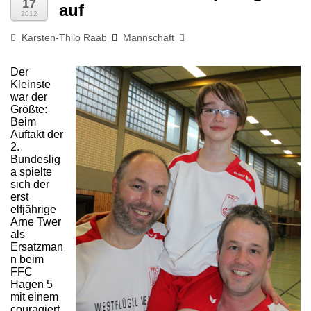
17
auf
2012
Karsten-Thilo Raab
Mannschaft
Der
Kleinste
war der
Größte:
Beim
Auftakt der
2.
Bundeslig
a spielte
sich der
erst
elfjährige
Arne Twer
als
Ersatzman
n beim
FFC
Hagen 5
mit einem
couragiert