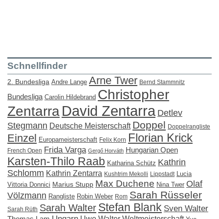
Schnellfinder
Arne Twer
2. Bundesliga
Andre Lange
Bernd Stammnitz
Christopher
Bundesliga
Carolin Hildebrand
David Zentarra
Zentarra
Detlev
Doppel
Stegmann
Deutsche Meisterschaft
Doppelrangliste
Florian Krick
Einzel
Europameisterschaft
Felix Korn
Frida Varga
Hungarian Open
French Open
Gergő Horváth
Karsten-Thilo Raab
Kathrin
Katharina Schütz
Schlomm
Kathrin Zentarra
Lucia
Kushtrim Mekolli
Lippstadt
Max Duchene
Olaf
Marius Stupp
Vittoria Donnici
Nina Twer
Sarah Rüsseler
Völzmann
Rangliste
Robin Weber
Rom
Stefan Blank
Sarah Walter
Sven Walter
Sarah Rüth
Ungarn
Uwe Walter
Weltmeisterschaft