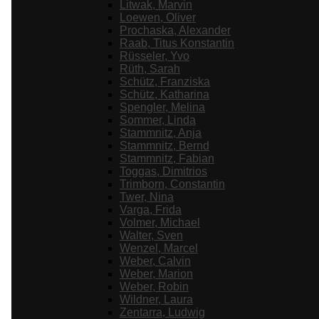
Litwak, Marvin
Loewen, Oliver
Prochaska, Alexander
Raab, Titus Konstantin
Rüsseler, Yvo
Rüth, Sarah
Schütz, Franziska
Schütz, Katharina
Spengler, Melina
Sommer, Linda
Stammnitz, Anja
Stammnitz, Bernd
Stammnitz, Fabian
Toggas, Dimitrios
Trimborn, Constantin
Twer, Nina
Varga, Frida
Volmer, Michael
Walter, Sven
Wenzel, Marcel
Weber, Calvin
Weber, Marion
Weber, Robin
Wildner, Laura
Zentarra, Ludwig