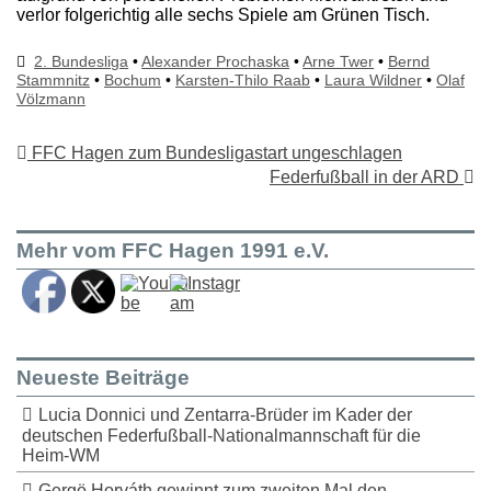
verlor folgerichtig alle sechs Spiele am Grünen Tisch.
2. Bundesliga
•
Alexander Prochaska
•
Arne Twer
•
Bernd
Stammnitz
•
Bochum
•
Karsten-Thilo Raab
•
Laura Wildner
•
Olaf
Völzmann
FFC Hagen zum Bundesligastart ungeschlagen
Federfußball in der ARD
Mehr vom FFC Hagen 1991 e.V.
Neueste Beiträge
Lucia Donnici und Zentarra-Brüder im Kader der
deutschen Federfußball-Nationalmannschaft für die
Heim-WM
Gergö Horváth gewinnt zum zweiten Mal den