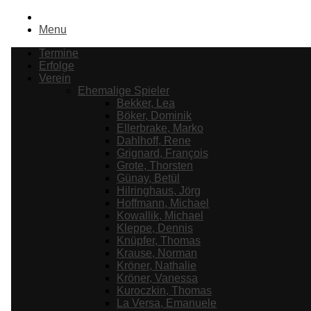
Menu
Termine
Erfolge
Verein
Ehemalige Spieler
Bekker, Lea
Böker, Dominik
Ellerbrake, Marko
Dahlhoff, Rene
Grignard, François
Grote, Thorsten
Günay, Betül
Hilringhaus, Jörg
Hoffmann, Michael
Kowallik, Michael
Kleppe, Dennis
Knüpfer, Thomas
Krause, Norman
Kröner, Nathalie
Kröner, Vanessa
Kuroczkin, Thomas
La Versa, Emanuele