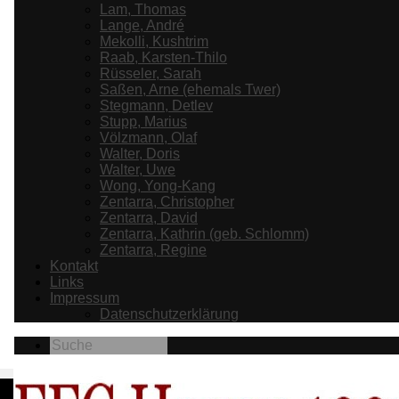
Lam, Thomas
Lange, André
Mekolli, Kushtrim
Raab, Karsten-Thilo
Rüsseler, Sarah
Saßen, Arne (ehemals Twer)
Stegmann, Detlev
Stupp, Marius
Völzmann, Olaf
Walter, Doris
Walter, Uwe
Wong, Yong-Kang
Zentarra, Christopher
Zentarra, David
Zentarra, Kathrin (geb. Schlomm)
Zentarra, Regine
Kontakt
Links
Impressum
Datenschutzerklärung