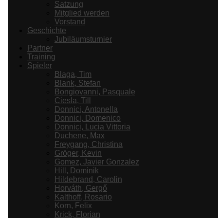
Satzung
Mitglied werden
Vorstand
Geschichte
Jubiläumsturnier
Partner
Training
Spieler
Blaga, Tim
Blank, Stefan
Bongiovanni, Pasquale
Ciesla, Till
Donnici, Antonella
Donnici, Domenico
Donnici, Lucia Vittoria
Duchene, Max
Freygang, Christina
Gröger, Kevin
Gomez, Javier Gonzalez
Hill, Dominik
Hildebrand, Carolin
Horváth, Gergő
Kalthoff, Rosario
Korn, Felix
Krick, Florian