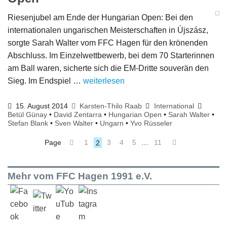
Riesenjubel am Ende der Hungarian Open: Bei den
internationalen ungarischen Meisterschaften in Újszász,
sorgte Sarah Walter vom FFC Hagen für den krönenden
Abschluss. Im Einzelwettbewerb, bei dem 70 Starterinnen
am Ball waren, sicherte sich die EM-Dritte souverän den
Sieg. Im Endspiel …
weiterlesen
15. August 2014
Karsten-Thilo Raab
International
Betül Günay
•
David Zentarra
•
Hungarian Open
•
Sarah Walter
•
Stefan Blank
•
Sven Walter
•
Ungarn
•
Yvo Rüsseler
Page
1
2
3
4
5
…
11
Mehr vom FFC Hagen 1991 e.V.