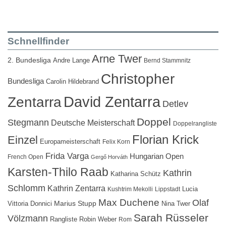
Schnellfinder
Arne Twer
2. Bundesliga
Andre Lange
Bernd Stammnitz
Christopher
Bundesliga
Carolin Hildebrand
David Zentarra
Zentarra
Detlev
Doppel
Stegmann
Deutsche Meisterschaft
Doppelrangliste
Florian Krick
Einzel
Europameisterschaft
Felix Korn
Frida Varga
Hungarian Open
French Open
Gergő Horváth
Karsten-Thilo Raab
Kathrin
Katharina Schütz
Schlomm
Kathrin Zentarra
Lucia
Kushtrim Mekolli
Lippstadt
Max Duchene
Olaf
Marius Stupp
Vittoria Donnici
Nina Twer
Sarah Rüsseler
Völzmann
Rangliste
Robin Weber
Rom