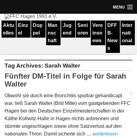
MENU
Termine
Aktu
Einz
Dop
Man
Jug
Seni
Vere
DFF
Inter
elles
el
pel
nsc
end
oren
insn
B-
nati
Erfolge
haft
ews
New
onal
Verein
s
Geschichte
Tag Archives:
Sarah Walter
Partner
Fünfter DM-Titel in Folge für Sarah
Walter
Training
Obwohl sie durch eine Bronchitis spürbar gehandicapt
Spieler
war, ließ Sarah Walter (Bild Mitte) vom gastgebenden FFC
Hagen bei den Deutschen Einzelmeisterschaften in der
Kontakt
Käthe-Kollwitz-Halle in Hagen nichts anbrennen und
stürmte ungeschlagen sowie ohne Satzverlust auf den
Links
nationalen Thron. Damit sicherte sich …
weiterlesen