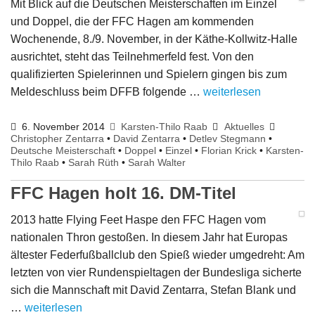
Mit Blick auf die Deutschen Meisterschaften im Einzel
und Doppel, die der FFC Hagen am kommenden
Wochenende, 8./9. November, in der Käthe-Kollwitz-Halle
ausrichtet, steht das Teilnehmerfeld fest. Von den
qualifizierten Spielerinnen und Spielern gingen bis zum
Meldeschluss beim DFFB folgende …
weiterlesen
6. November 2014
Karsten-Thilo Raab
Aktuelles
Christopher Zentarra
•
David Zentarra
•
Detlev Stegmann
•
Deutsche Meisterschaft
•
Doppel
•
Einzel
•
Florian Krick
•
Karsten-
Thilo Raab
•
Sarah Rüth
•
Sarah Walter
FFC Hagen holt 16. DM-Titel
2013 hatte Flying Feet Haspe den FFC Hagen vom
nationalen Thron gestoßen. In diesem Jahr hat Europas
ältester Federfußballclub den Spieß wieder umgedreht: Am
letzten von vier Rundenspieltagen der Bundesliga sicherte
sich die Mannschaft mit David Zentarra, Stefan Blank und
…
weiterlesen