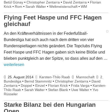
Betül Günay
•
Christopher Zentarra
•
David Zentarra
•
Florian
Krick
•
Rom
•
Sarah Walter
•
Weltmeisterschaft
•
WM
Flying Feet Haspe und FFC Hagen
gleichauf
An den Kräfteverhältnissen in der Federfußball-
Bundesliga hat sich auch nach dem dritten von vier
Rundenspieltagen nichts geändert. Die Topclubs Flying
Feet Haspe und FFC Hagen gaben sich keine Blöße und
blieben punktgleich an der Spitze, so dass alles auf den …
weiterlesen
25. August 2014
Karsten-Thilo Raab
Mannschaft
2.
Bundesliga
•
Bernd Stammnitz
•
Christopher Zentarra
•
David
Zentarra
•
Doppel
•
Einzel
•
Florian Krick
•
Frida Varga
•
Karsten-
Thilo Raab
•
Sarah Walter
•
Stefan Blank
•
Uwe Walter
•
Yvo
Rüsseler
Starke Bilanz bei den Hungarian
Open