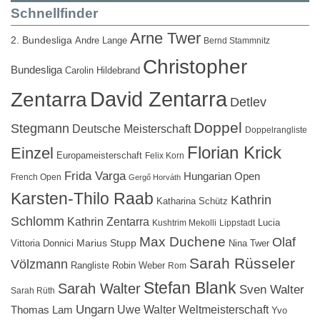
Schnellfinder
Arne Twer
2. Bundesliga
Andre Lange
Bernd Stammnitz
Christopher
Bundesliga
Carolin Hildebrand
David Zentarra
Zentarra
Detlev
Doppel
Stegmann
Deutsche Meisterschaft
Doppelrangliste
Florian Krick
Einzel
Europameisterschaft
Felix Korn
Frida Varga
Hungarian Open
French Open
Gergő Horváth
Karsten-Thilo Raab
Kathrin
Katharina Schütz
Schlomm
Kathrin Zentarra
Lucia
Kushtrim Mekolli
Lippstadt
Max Duchene
Olaf
Marius Stupp
Vittoria Donnici
Nina Twer
Sarah Rüsseler
Völzmann
Rangliste
Robin Weber
Rom
Stefan Blank
Sarah Walter
Sven Walter
Sarah Rüth
Ungarn
Uwe Walter
Weltmeisterschaft
Thomas Lam
Yvo