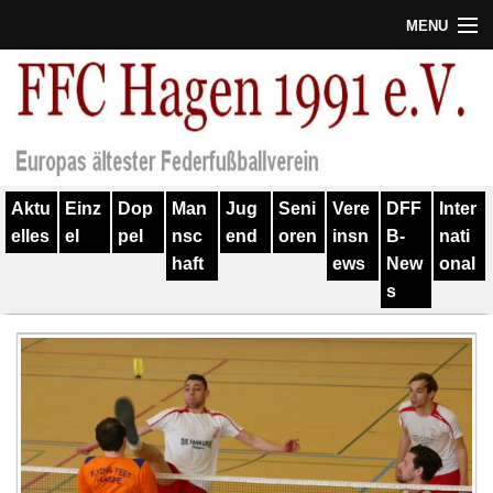
MENU
Termine
Erfolge
Verein
Aktu
Einz
Dop
Man
Jug
Seni
Vere
DFF
Inter
Geschichte
elles
el
pel
nsc
end
oren
insn
B-
nati
haft
ews
New
onal
Partner
s
Training
Spieler
Kontakt
Links