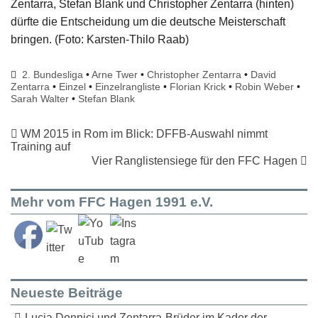
Zentarra, Stefan Blank und Christopher Zentarra (hinten)
dürfte die Entscheidung um die deutsche Meisterschaft
bringen. (Foto: Karsten-Thilo Raab)
2. Bundesliga
•
Arne Twer
•
Christopher Zentarra
•
David
Zentarra
•
Einzel
•
Einzelrangliste
•
Florian Krick
•
Robin Weber
•
Sarah Walter
•
Stefan Blank
WM 2015 in Rom im Blick: DFFB-Auswahl nimmt
Training auf
Vier Ranglistensiege für den FFC Hagen
Mehr vom FFC Hagen 1991 e.V.
Neueste Beiträge
Lucia Donnici und Zentarra-Brüder im Kader der