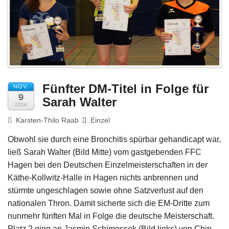
Impressum
Fünfter DM-Titel in Folge für
NOV.
9
Sarah Walter
2014
Karsten-Thilo Raab
Einzel
Obwohl sie durch eine Bronchitis spürbar gehandicapt war,
ließ Sarah Walter (Bild Mitte) vom gastgebenden FFC
Hagen bei den Deutschen Einzelmeisterschaften in der
Käthe-Kollwitz-Halle in Hagen nichts anbrennen und
stürmte ungeschlagen sowie ohne Satzverlust auf den
nationalen Thron. Damit sicherte sich die EM-Dritte zum
nunmehr fünften Mal in Folge die deutsche Meisterschaft.
Platz 2 ging an Jasmin Schimossek (Bild links) von Chin