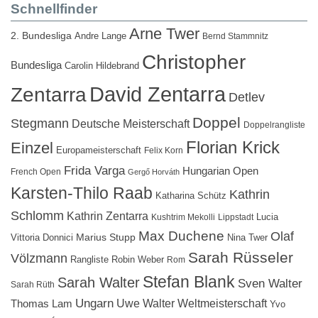
Schnellfinder
Arne Twer
2. Bundesliga
Andre Lange
Bernd Stammnitz
Christopher
Bundesliga
Carolin Hildebrand
David Zentarra
Zentarra
Detlev
Doppel
Stegmann
Deutsche Meisterschaft
Doppelrangliste
Florian Krick
Einzel
Europameisterschaft
Felix Korn
Frida Varga
Hungarian Open
French Open
Gergő Horváth
Karsten-Thilo Raab
Kathrin
Katharina Schütz
Schlomm
Kathrin Zentarra
Lucia
Kushtrim Mekolli
Lippstadt
Max Duchene
Olaf
Marius Stupp
Vittoria Donnici
Nina Twer
Sarah Rüsseler
Völzmann
Rangliste
Robin Weber
Rom
Stefan Blank
Sarah Walter
Sven Walter
Sarah Rüth
Ungarn
Uwe Walter
Weltmeisterschaft
Thomas Lam
Yvo