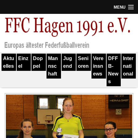
MENU
Termine
Erfolge
Verein
Aktu
Einz
Dop
Man
Jug
Seni
Vere
DFF
Inter
Geschichte
elles
el
pel
nsc
end
oren
insn
B-
nati
haft
ews
New
onal
Partner
s
Training
Spieler
Kontakt
Links