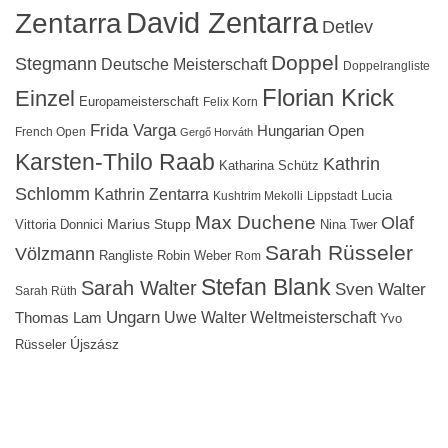
David Zentarra
Zentarra
Detlev
Doppel
Stegmann
Deutsche Meisterschaft
Doppelrangliste
Florian Krick
Einzel
Europameisterschaft
Felix Korn
Frida Varga
Hungarian Open
French Open
Gergő Horváth
Karsten-Thilo Raab
Kathrin
Katharina Schütz
Schlomm
Kathrin Zentarra
Lucia
Kushtrim Mekolli
Lippstadt
Max Duchene
Olaf
Marius Stupp
Vittoria Donnici
Nina Twer
Sarah Rüsseler
Völzmann
Rangliste
Robin Weber
Rom
Stefan Blank
Sarah Walter
Sven Walter
Sarah Rüth
Ungarn
Uwe Walter
Weltmeisterschaft
Thomas Lam
Yvo
Újszász
Rüsseler