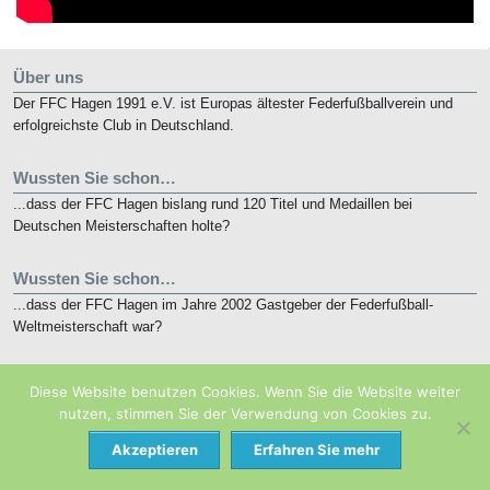
Über uns
Der FFC Hagen 1991 e.V. ist Europas ältester Federfußballverein und
erfolgreichste Club in Deutschland.
Wussten Sie schon…
...dass der FFC Hagen bislang rund 120 Titel und Medaillen bei
Deutschen Meisterschaften holte?
Wussten Sie schon…
...dass der FFC Hagen im Jahre 2002 Gastgeber der Federfußball-
Weltmeisterschaft war?
Kurz notiert
Diese Website benutzen Cookies. Wenn Sie die Website weiter
Die nunmehr 10. French Open finden vom 19. bis 21. Mai 2018 in
nutzen, stimmen Sie der Verwendung von Cookies zu.
Eaubonne bei Paris statt.
Akzeptieren
Erfahren Sie mehr
TOP
© 2026
FFC Hagen 1991 e.V.