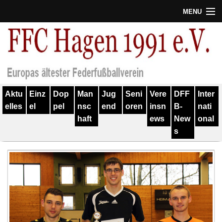
MENU
Termine
Erfolge
Verein
Aktu
Einz
Dop
Man
Jug
Seni
Vere
DFF
Inter
Geschichte
elles
el
pel
nsc
end
oren
insn
B-
nati
haft
ews
New
onal
Partner
s
Training
Spieler
Kontakt
Links