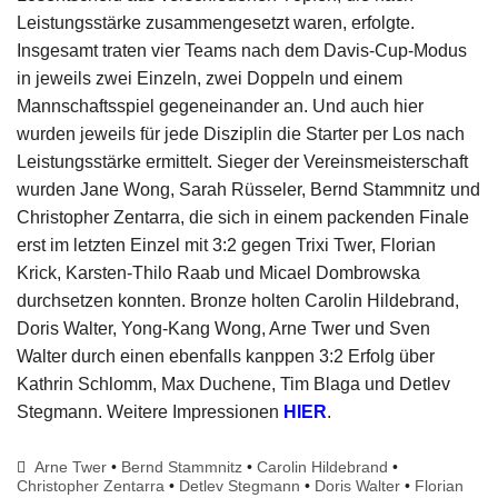
Leistungsstärke zusammengesetzt waren, erfolgte.
Insgesamt traten vier Teams nach dem Davis-Cup-Modus
in jeweils zwei Einzeln, zwei Doppeln und einem
Mannschaftsspiel gegeneinander an. Und auch hier
wurden jeweils für jede Disziplin die Starter per Los nach
Leistungsstärke ermittelt. Sieger der Vereinsmeisterschaft
wurden Jane Wong, Sarah Rüsseler, Bernd Stammnitz und
Christopher Zentarra, die sich in einem packenden Finale
erst im letzten Einzel mit 3:2 gegen Trixi Twer, Florian
Krick, Karsten-Thilo Raab und Micael Dombrowska
durchsetzen konnten. Bronze holten Carolin Hildebrand,
Doris Walter, Yong-Kang Wong, Arne Twer und Sven
Walter durch einen ebenfalls kanppen 3:2 Erfolg über
Kathrin Schlomm, Max Duchene, Tim Blaga und Detlev
Stegmann. Weitere Impressionen
HIER
.
Arne Twer
•
Bernd Stammnitz
•
Carolin Hildebrand
•
Christopher Zentarra
•
Detlev Stegmann
•
Doris Walter
•
Florian