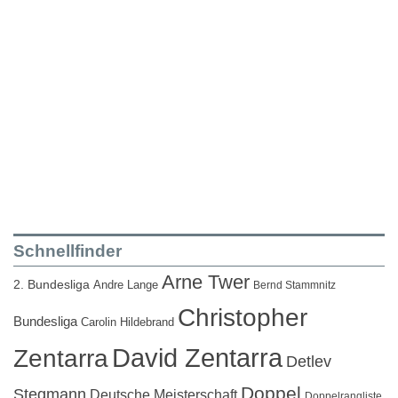
Schnellfinder
Arne Twer
2. Bundesliga
Andre Lange
Bernd Stammnitz
Christopher
Bundesliga
Carolin Hildebrand
David Zentarra
Zentarra
Detlev
Doppel
Stegmann
Deutsche Meisterschaft
Doppelrangliste