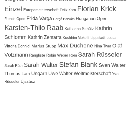
Florian Krick
Einzel
Europameisterschaft
Felix Korn
Frida Varga
Hungarian Open
French Open
Gergő Horváth
Karsten-Thilo Raab
Kathrin
Katharina Schütz
Schlomm
Kathrin Zentarra
Lucia
Kushtrim Mekolli
Lippstadt
Max Duchene
Olaf
Marius Stupp
Vittoria Donnici
Nina Twer
Sarah Rüsseler
Völzmann
Rangliste
Robin Weber
Rom
Stefan Blank
Sarah Walter
Sven Walter
Sarah Rüth
Ungarn
Uwe Walter
Weltmeisterschaft
Thomas Lam
Yvo
Újszász
Rüsseler