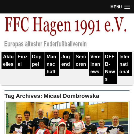
MENU
Termine
Erfolge
Verein
Aktu
Einz
Dop
Man
Jug
Seni
Vere
DFF
Inter
Geschichte
elles
el
pel
nsc
end
oren
insn
B-
nati
haft
ews
New
onal
Partner
s
Training
Tag Archives:
Micael Dombrowska
Spieler
Kontakt
Links