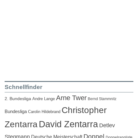
Schnellfinder
Arne Twer
2. Bundesliga
Andre Lange
Bernd Stammnitz
Christopher
Bundesliga
Carolin Hildebrand
David Zentarra
Zentarra
Detlev
Doppel
Stegmann
Deutsche Meisterschaft
Doppelrangliste