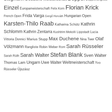
Florian Krick
Einzel
Europameisterschaft
Felix Korn
Frida Varga
Hungarian Open
French Open
Gergő Horváth
Karsten-Thilo Raab
Kathrin
Katharina Schütz
Schlomm
Kathrin Zentarra
Lucia
Kushtrim Mekolli
Lippstadt
Max Duchene
Olaf
Marius Stupp
Vittoria Donnici
Nina Twer
Sarah Rüsseler
Völzmann
Rangliste
Robin Weber
Rom
Stefan Blank
Sarah Walter
Sven Walter
Sarah Rüth
Ungarn
Uwe Walter
Weltmeisterschaft
Thomas Lam
Yvo
Újszász
Rüsseler