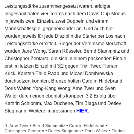
Leistungsstärke zusammengesetzt waren, erfolgte.
Insgesamt traten vier Teams nach dem Davis-Cup-Modus
in jeweils zwei Einzeln, zwei Doppeln und einem
Mannschaftsspiel gegeneinander an. Und auch hier
wurden jeweils für jede Disziplin die Starter per Los nach
Leistungsstärke ermittelt. Sieger der Vereinsmeisterschaft
wurden Jane Wong, Sarah Rüsseler, Bernd Stammnitz und
Christopher Zentarra, die sich in einem packenden Finale
erst im letzten Einzel mit 3:2 gegen Trixi Twer, Florian
Krick, Karsten-Thilo Raab und Micael Dombrowska
durchsetzen konnten. Bronze holten Carolin Hildebrand,
Doris Walter, Yong-Kang Wong, Arne Twer und Sven
Walter durch einen ebenfalls kanppen 3:2 Erfolg über
Kathrin Schlomm, Max Duchene, Tim Blaga und Detlev
Stegmann. Weitere Impressionen
HIER
.
Arne Twer
•
Bernd Stammnitz
•
Carolin Hildebrand
•
Christopher Zentarra
•
Detlev Stegmann
•
Doris Walter
•
Florian