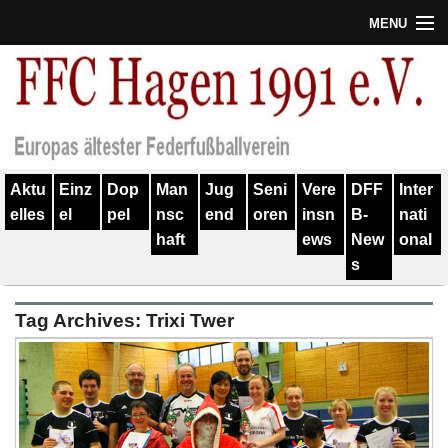
MENU
Termine
Erfolge
Verein
Aktu
Einz
Dop
Man
Jug
Seni
Vere
DFF
Inter
Geschichte
elles
el
pel
nsc
end
oren
insn
B-
nati
haft
ews
New
onal
Partner
s
Training
Tag Archives:
Trixi Twer
Spieler
Kontakt
Links