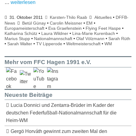
…
weiterlesen
31. Oktober 2011
Karsten-Thilo Raab
Aktuelles
•
DFFB-
News
Betül Günay
•
Carolin Meissner
•
EM
•
Europameisterschaft
•
Eva Graefenstein
•
Flying Feet Haspe
•
Katharina Schütz
•
Laura Wildner
•
Lina-Marie Kurenbach
•
Marius Stupp
•
Nationalmannschaft
•
Olaf Völzmann
•
Sarah Rüth
•
Sarah Walter
•
TV Lipperode
•
Weltmeisterschaft
•
WM
Mehr vom FFC Hagen 1991 e.V.
Neueste Beiträge
Lucia Donnici und Zentarra-Brüder im Kader der
deutschen Federfußball-Nationalmannschaft für die
Heim-WM
Gergö Horváth gewinnt zum zweiten Mal den