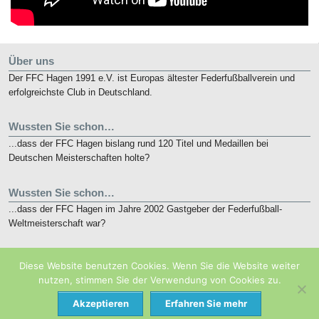
Über uns
Der FFC Hagen 1991 e.V. ist Europas ältester Federfußballverein und
erfolgreichste Club in Deutschland.
Wussten Sie schon…
...dass der FFC Hagen bislang rund 120 Titel und Medaillen bei
Deutschen Meisterschaften holte?
Wussten Sie schon…
...dass der FFC Hagen im Jahre 2002 Gastgeber der Federfußball-
Weltmeisterschaft war?
Kurz notiert
Diese Website benutzen Cookies. Wenn Sie die Website weiter
Die nunmehr 10. French Open finden vom 19. bis 21. Mai 2018 in
nutzen, stimmen Sie der Verwendung von Cookies zu.
Eaubonne bei Paris statt.
Akzeptieren
Erfahren Sie mehr
TOP