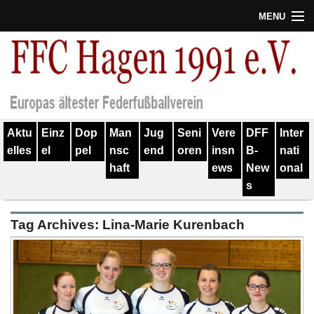
MENU
Termine
Erfolge
Verein
Aktu
Einz
Dop
Man
Jug
Seni
Vere
DFF
Inter
Geschichte
elles
el
pel
nsc
end
oren
insn
B-
nati
haft
ews
New
onal
Partner
s
Training
Tag Archives:
Lina-Marie Kurenbach
Spieler
Kontakt
Links