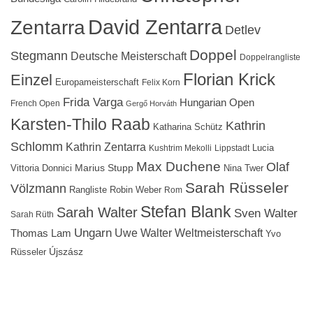
David Zentarra
Zentarra
Detlev
Doppel
Stegmann
Deutsche Meisterschaft
Doppelrangliste
Florian Krick
Einzel
Europameisterschaft
Felix Korn
Frida Varga
Hungarian Open
French Open
Gergő Horváth
Karsten-Thilo Raab
Kathrin
Katharina Schütz
Schlomm
Kathrin Zentarra
Lucia
Kushtrim Mekolli
Lippstadt
Max Duchene
Olaf
Marius Stupp
Vittoria Donnici
Nina Twer
Sarah Rüsseler
Völzmann
Rangliste
Robin Weber
Rom
Stefan Blank
Sarah Walter
Sven Walter
Sarah Rüth
Ungarn
Uwe Walter
Weltmeisterschaft
Thomas Lam
Yvo
Újszász
Rüsseler