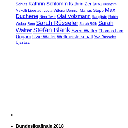
Kathrin Schlomm
Kathrin Zentarra
Schütz
Kushtrim
Max
Marius Stupp
Lucia Vittoria Donnici
Mekolli
Lippstadt
Duchene
Olaf Völzmann
Rangliste
Nina Twer
Robin
Sarah Rüsseler
Sarah
Weber
Rom
Sarah Rüth
Stefan Blank
Walter
Sven Walter
Thomas Lam
Ungarn
Uwe Walter
Weltmeisterschaft
Yvo Rüsseler
Újszász
Bundesligafinale 2018