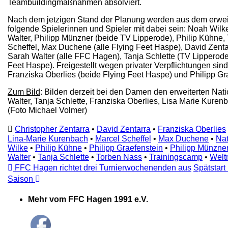
Teambuildingmaßnahmen absolviert.
Nach dem jetzigen Stand der Planung werden aus dem erwei
folgende Spielerinnen und Spieler mit dabei sein: Noah Wil
Walter, Philipp Münzner (beide TV Lipperode), Philip Kühne,
Scheffel, Max Duchene (alle Flying Feet Haspe), David Zentar
Sarah Walter (alle FFC Hagen), Tanja Schlette (TV Lipperode
Feet Haspe). Freigestellt wegen privater Verpflichtungen sin
Franziska Oberlies (beide Flying Feet Haspe) und Philipp Gr
Zum Bild
: Bilden derzeit bei den Damen den erweiterten Natio
Walter, Tanja Schlette, Franziska Oberlies, Lisa Marie Kuren
(Foto Michael Volmer)
Christopher Zentarra
•
David Zentarra
•
Franziska Oberlies
Lina-Marie Kurenbach
•
Marcel Scheffel
•
Max Duchene
•
Nat
Wilke
•
Philip Kühne
•
Philipp Graefenstein
•
Philipp Münzne
Walter
•
Tanja Schlette
•
Torben Nass
•
Trainingscamp
•
Welt
FFC Hagen richtet drei Turnierwochenenden aus
Spätstart
Saison
Mehr vom FFC Hagen 1991 e.V.