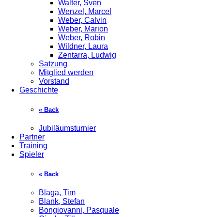
Walter, Sven
Wenzel, Marcel
Weber, Calvin
Weber, Marion
Weber, Robin
Wildner, Laura
Zentarra, Ludwig
Satzung
Mitglied werden
Vorstand
Geschichte
« Back
Jubiläumsturnier
Partner
Training
Spieler
« Back
Blaga, Tim
Blank, Stefan
Bongiovanni, Pasquale