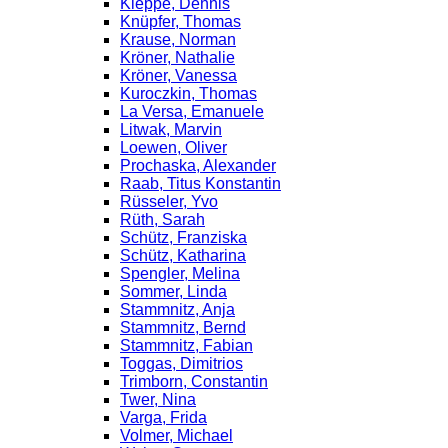
Kleppe, Dennis
Knüpfer, Thomas
Krause, Norman
Kröner, Nathalie
Kröner, Vanessa
Kuroczkin, Thomas
La Versa, Emanuele
Litwak, Marvin
Loewen, Oliver
Prochaska, Alexander
Raab, Titus Konstantin
Rüsseler, Yvo
Rüth, Sarah
Schütz, Franziska
Schütz, Katharina
Spengler, Melina
Sommer, Linda
Stammnitz, Anja
Stammnitz, Bernd
Stammnitz, Fabian
Toggas, Dimitrios
Trimborn, Constantin
Twer, Nina
Varga, Frida
Volmer, Michael