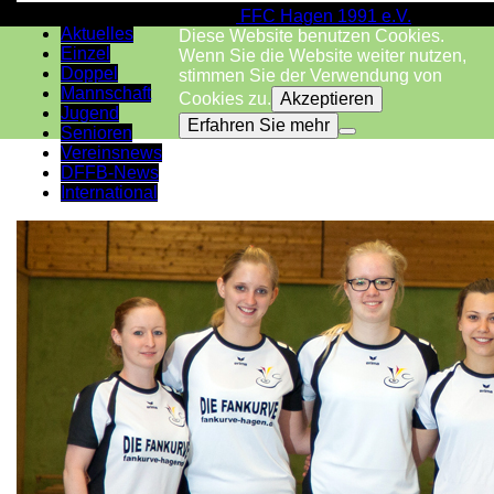
© 2026
FFC Hagen 1991 e.V.
Aktuelles
Diese Website benutzen Cookies.
Einzel
Wenn Sie die Website weiter nutzen,
Doppel
stimmen Sie der Verwendung von
Mannschaft
Cookies zu.
Akzeptieren
Jugend
Erfahren Sie mehr
Senioren
Vereinsnews
DFFB-News
International