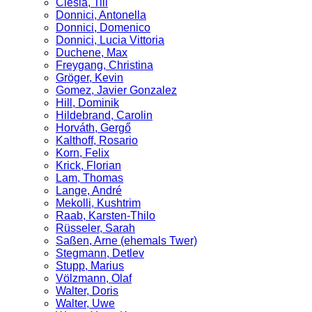
Ciesla, Till
Donnici, Antonella
Donnici, Domenico
Donnici, Lucia Vittoria
Duchene, Max
Freygang, Christina
Gröger, Kevin
Gomez, Javier Gonzalez
Hill, Dominik
Hildebrand, Carolin
Horváth, Gergő
Kalthoff, Rosario
Korn, Felix
Krick, Florian
Lam, Thomas
Lange, André
Mekolli, Kushtrim
Raab, Karsten-Thilo
Rüsseler, Sarah
Saßen, Arne (ehemals Twer)
Stegmann, Detlev
Stupp, Marius
Völzmann, Olaf
Walter, Doris
Walter, Uwe