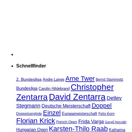
Schnellfinder
Arne Twer
2. Bundesliga
Andre Lange
Bernd Stammnitz
Christopher
Bundesliga
Carolin Hildebrand
David Zentarra
Zentarra
Detlev
Doppel
Stegmann
Deutsche Meisterschaft
Einzel
Europameisterschaft
Doppelrangliste
Felix Korn
Florian Krick
Frida Varga
French Open
Gergő Horváth
Karsten-Thilo Raab
Hungarian Open
Katharina