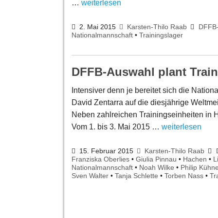
…
weiterlesen
2. Mai 2015
Karsten-Thilo Raab
DFFB
Nationalmannschaft
•
Trainingslager
DFFB-Auswahl plant Trai
Intensiver denn je bereitet sich die Nati
David Zentarra auf die diesjährige Weltmei
Neben zahlreichen Trainingseinheiten in H
Vom 1. bis 3. Mai 2015 …
weiterlesen
15. Februar 2015
Karsten-Thilo Raab
Franziska Oberlies
•
Giulia Pinnau
•
Hachen
•
L
Nationalmannschaft
•
Noah Wilke
•
Philip Kühn
Sven Walter
•
Tanja Schlette
•
Torben Nass
•
Tr