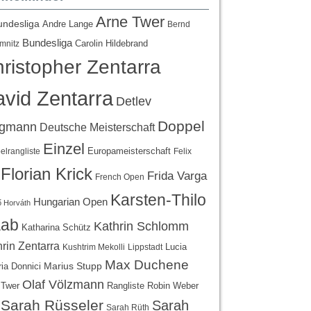
Arne Twer
undesliga
Andre Lange
Bernd
Bundesliga
Carolin Hildebrand
mnitz
ristopher Zentarra
vid Zentarra
Detlev
Doppel
egmann
Deutsche Meisterschaft
Einzel
Europameisterschaft
lrangliste
Felix
Florian Krick
Frida Varga
French Open
Karsten-Thilo
Hungarian Open
 Horváth
ab
Kathrin Schlomm
Katharina Schütz
rin Zentarra
Lucia
Kushtrim Mekolli
Lippstadt
Max Duchene
Marius Stupp
ria Donnici
Olaf Völzmann
Rangliste
 Twer
Robin Weber
Sarah Rüsseler
Sarah
Sarah Rüth