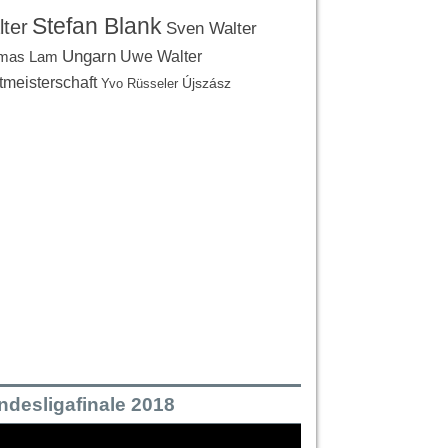
Stefan Blank
ter
Sven Walter
Ungarn
Uwe Walter
mas Lam
tmeisterschaft
Újszász
Yvo Rüsseler
ndesligafinale 2018