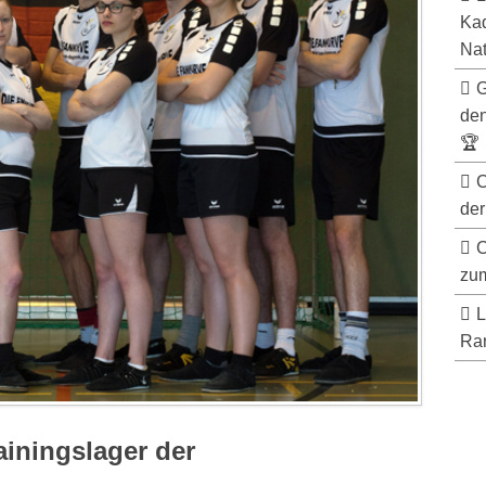
Kad
Nat
G
de
🏆
C
der
C
zum
L
Ran
iningslager der