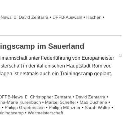
-News
David Zentarra
•
DFFB-Auswahl
•
Hachen
•
ningscamp im Sauerland
onalmannschaft unter Federführung von Europameister
sterschaft in der italienischen Hauptstadt Rom vor.
agen ist erstmals auch ein Trainingscamp geplant.
DFFB-News
Christopher Zentarra
•
David Zentarra
•
ina-Marie Kurenbach
•
Marcel Scheffel
•
Max Duchene
•
e
•
Philipp Graefenstein
•
Philipp Münzner
•
Sarah Walter
•
ainingscamp
•
Weltmeisterschaft