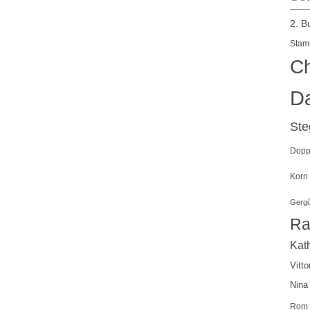
2. B
Stam
Ch
Da
St
Doppe
Korn
Gergő
Ra
Kath
Vitto
Nina
Rom