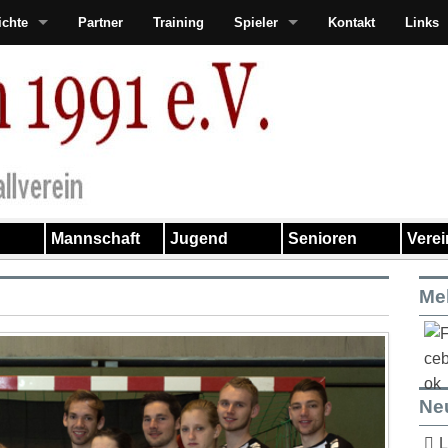
ichte
Partner
Training
Spieler
Kontakt
Links
Mannschaft
Jugend
Senioren
Vere
Me
Ne
L