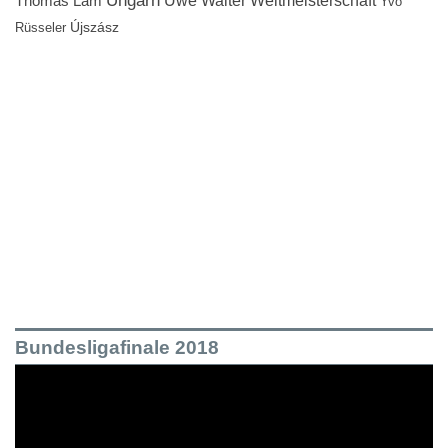
Ungarn
Uwe Walter
Weltmeisterschaft
Thomas Lam
Yvo
Újszász
Rüsseler
Bundesligafinale 2018