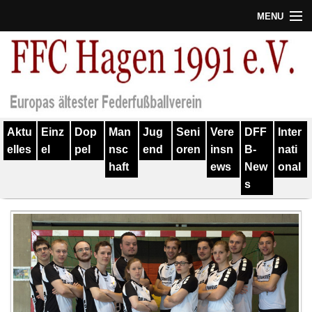
MENU
Termine
Erfolge
Verein
Aktu
Einz
Dop
Man
Jug
Seni
Vere
DFF
Inter
Geschichte
elles
el
pel
nsc
end
oren
insn
B-
nati
haft
ews
New
onal
Partner
s
Training
Spieler
Kontakt
Links