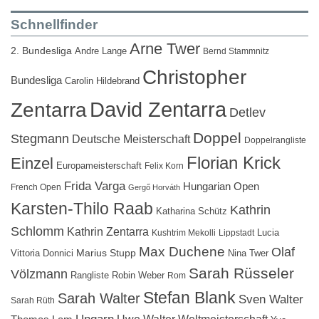
Schnellfinder
Arne Twer
2. Bundesliga
Andre Lange
Bernd Stammnitz
Christopher
Bundesliga
Carolin Hildebrand
David Zentarra
Zentarra
Detlev
Doppel
Stegmann
Deutsche Meisterschaft
Doppelrangliste
Florian Krick
Einzel
Europameisterschaft
Felix Korn
Frida Varga
Hungarian Open
French Open
Gergő Horváth
Karsten-Thilo Raab
Kathrin
Katharina Schütz
Schlomm
Kathrin Zentarra
Lucia
Kushtrim Mekolli
Lippstadt
Max Duchene
Olaf
Marius Stupp
Vittoria Donnici
Nina Twer
Sarah Rüsseler
Völzmann
Rangliste
Robin Weber
Rom
Stefan Blank
Sarah Walter
Sven Walter
Sarah Rüth