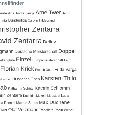
nellfinder
Arne Twer
undesliga
Andre Lange
Bernd
Bundesliga
Carolin Hildebrand
mnitz
ristopher Zentarra
vid Zentarra
Detlev
Doppel
egmann
Deutsche Meisterschaft
Einzel
Europameisterschaft
lrangliste
Felix
Florian Krick
Frida Varga
French Open
Karsten-Thilo
Hungarian Open
 Horváth
ab
Kathrin Schlomm
Katharina Schütz
rin Zentarra
Lucia
Kushtrim Mekolli
Lippstadt
Max Duchene
Marius Stupp
ria Donnici
Olaf Völzmann
Rangliste
 Twer
Robin Weber