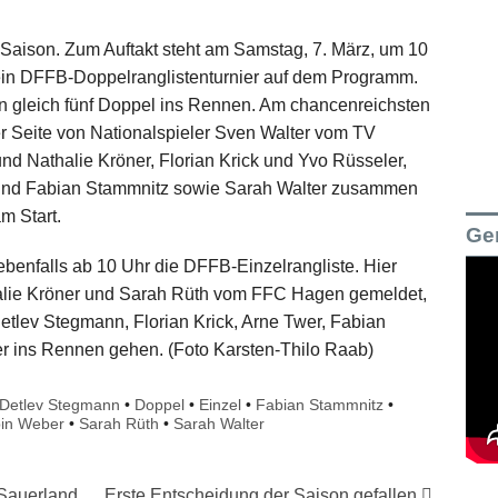
l-Saison. Zum Auftakt steht am Samstag, 7. März, um 10
 ein DFFB-Doppelranglistenturnier auf dem Programm.
 gleich fünf Doppel ins Rennen. Am chancenreichsten
er Seite von Nationalspieler Sven Walter vom TV
d Nathalie Kröner, Florian Krick und Yvo Rüsseler,
 und Fabian Stammnitz sowie Sarah Walter zusammen
m Start.
Ge
 ebenfalls ab 10 Uhr die DFFB-Einzelrangliste. Hier
alie Kröner und Sarah Rüth vom FFC Hagen gemeldet,
etlev Stegmann, Florian Krick, Arne Twer, Fabian
 ins Rennen gehen. (Foto Karsten-Thilo Raab)
Detlev Stegmann
•
Doppel
•
Einzel
•
Fabian Stammnitz
•
in Weber
•
Sarah Rüth
•
Sarah Walter
Sauerland
Erste Entscheidung der Saison gefallen