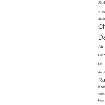
Sch
2. B
Stam
Ch
Da
St
Doppe
Korn
Gergő
Ra
Kath
Vitto
Nina