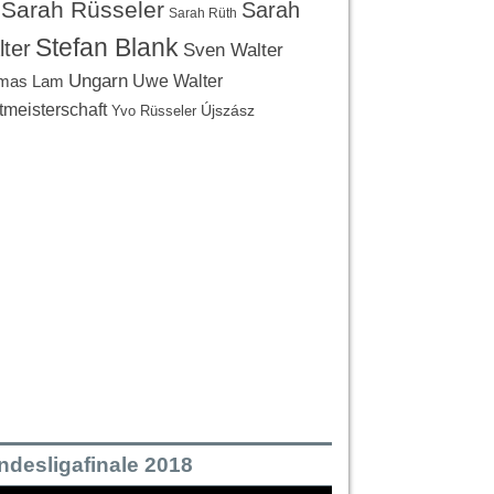
Sarah Rüsseler
Sarah
Sarah Rüth
Stefan Blank
ter
Sven Walter
Ungarn
Uwe Walter
mas Lam
tmeisterschaft
Újszász
Yvo Rüsseler
ndesligafinale 2018