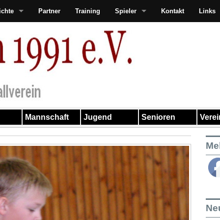
ichte
Partner
Training
Spieler
Kontakt
Links
Mannschaft
Jugend
Senioren
Vere
Me
Ne