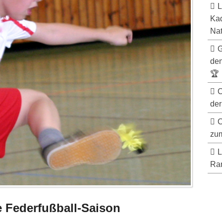
L
Kad
Nat
G
de
🏆
C
der
C
zum
L
Ran
e Federfußball-Saison