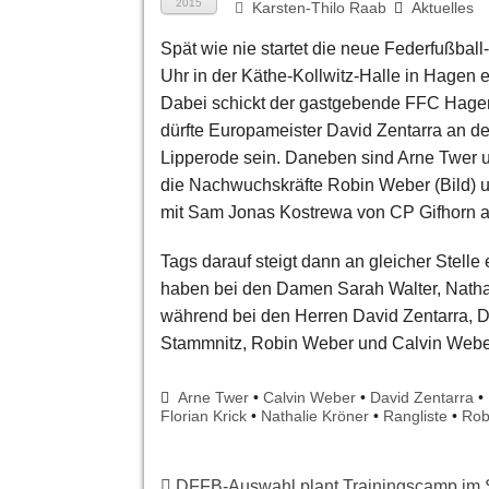
2015
Karsten-Thilo Raab
Aktuelles
Spät wie nie startet die neue Federfußbal
Uhr in der Käthe-Kollwitz-Halle in Hagen
Dabei schickt der gastgebende FFC Hagen
dürfte Europameister David Zentarra an d
Lipperode sein. Daneben sind Arne Twer un
die Nachwuchskräfte Robin Weber (Bild)
mit Sam Jonas Kostrewa von CP Gifhorn a
Tags darauf steigt dann an gleicher Stelle
haben bei den Damen Sarah Walter, Nath
während bei den Herren David Zentarra, D
Stammnitz, Robin Weber und Calvin Weber
Arne Twer
•
Calvin Weber
•
David Zentarra
•
Florian Krick
•
Nathalie Kröner
•
Rangliste
•
Rob
DFFB-Auswahl plant Trainingscamp im 