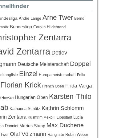
nellfinder
Arne Twer
undesliga
Andre Lange
Bernd
Bundesliga
Carolin Hildebrand
mnitz
ristopher Zentarra
vid Zentarra
Detlev
Doppel
egmann
Deutsche Meisterschaft
Einzel
Europameisterschaft
lrangliste
Felix
Florian Krick
Frida Varga
French Open
Karsten-Thilo
Hungarian Open
 Horváth
ab
Kathrin Schlomm
Katharina Schütz
rin Zentarra
Lucia
Kushtrim Mekolli
Lippstadt
Max Duchene
Marius Stupp
ria Donnici
Olaf Völzmann
Rangliste
 Twer
Robin Weber