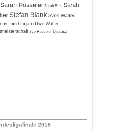
Sarah Rüsseler
Sarah
Sarah Rüth
Stefan Blank
ter
Sven Walter
Ungarn
Uwe Walter
mas Lam
tmeisterschaft
Újszász
Yvo Rüsseler
ndesligafinale 2018