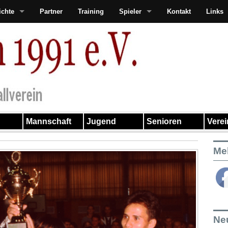
ichte
Partner
Training
Spieler
Kontakt
Links
Mannschaft
Jugend
Senioren
Vere
Me
Ne