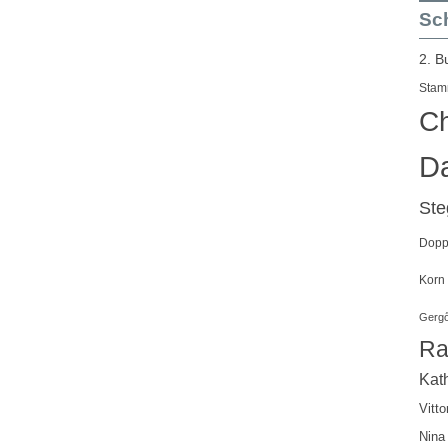
Sch
2. B
Stam
Ch
Da
St
Doppe
Korn
Gergő
Ra
Kath
Vitto
Nina