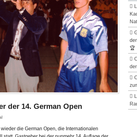
L
Kad
Nat
G
de
🏆
C
der
C
zum
L
Ran
r der 14. German Open
al
 wieder die German Open, die Internationalen
 statt. Gastgeber bei der nunmehr 14. Auflage der