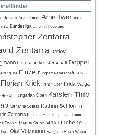
nellfinder
Arne Twer
undesliga
Andre Lange
Bernd
Bundesliga
Carolin Hildebrand
mnitz
ristopher Zentarra
vid Zentarra
Detlev
Doppel
egmann
Deutsche Meisterschaft
Einzel
Europameisterschaft
lrangliste
Felix
Florian Krick
Frida Varga
French Open
Karsten-Thilo
Hungarian Open
 Horváth
ab
Kathrin Schlomm
Katharina Schütz
rin Zentarra
Lucia
Kushtrim Mekolli
Lippstadt
Max Duchene
Marius Stupp
ria Donnici
Olaf Völzmann
Rangliste
 Twer
Robin Weber