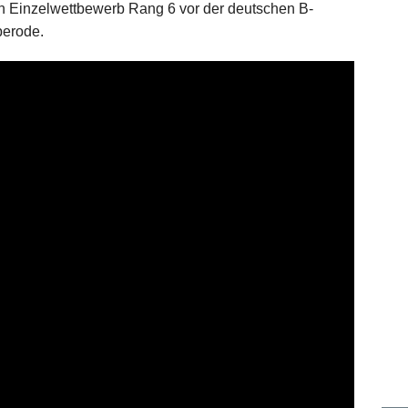
 Einzelwettbewerb Rang 6 vor der deutschen B-
perode.