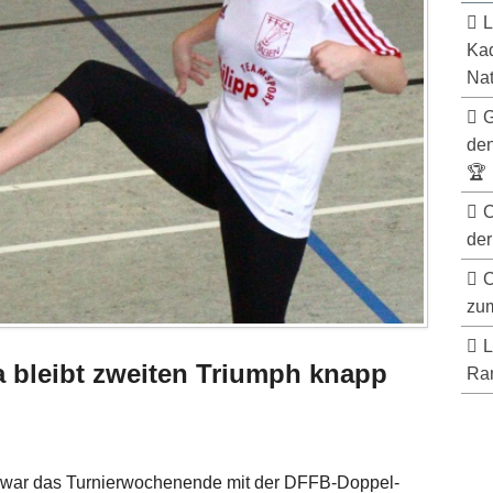
L
Kad
Nat
G
de
🏆
C
der
C
zum
L
a bleibt zweiten Triumph knapp
Ran
 war das Turnierwochenende mit der DFFB-Doppel-