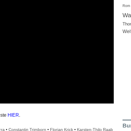
Rom
Wal
Tho
Wel
iste
HIER
.
Bu
rra
•
Constantin Trimborn
•
Florian Krick
•
Karsten-Thilo Raab