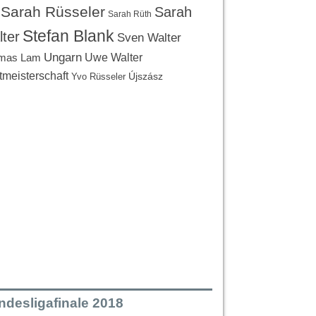
Sarah Rüsseler
Sarah
Sarah Rüth
Stefan Blank
ter
Sven Walter
Ungarn
Uwe Walter
mas Lam
tmeisterschaft
Újszász
Yvo Rüsseler
ndesligafinale 2018