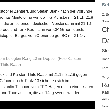
Sch
istopher Zentarra und Stefan Blank nach der Vorrunde
2. B
Thomas Müntefering von der TG Münster mit 21:11, 21:8
Stam
ch die amtierenden deutschen Meister dann mit 21:13,
Ch
erode und Tarik Kaufmann von CP Gifhorn durch,
ristopher Berges vom Cronenberger BC mit 21:14,
Da
St
rn belegten Rang 13 im Doppel. (Foto Karsten-
Doppe
Thilo Raab)
Korn
rick und Karsten-Thilo Raab mit 21:18, 21:18 gegen
Gergő
fhorn durch. Platz 13 sicherten sich im
Ra
onstantin Trimborn vom FFC Hagen durch einen klaren
Kath
 und Thomas Lam, die als 14. gewertet wurden.
Vitto
Nina