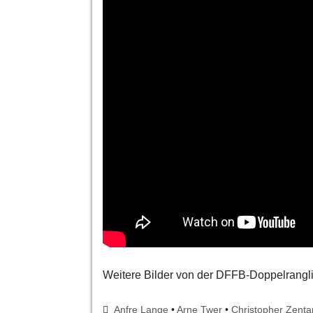
Weitere Bilder von der DFFB-Doppelrangl
Anfre Lange
•
Arne Twer
•
Christopher Zenta