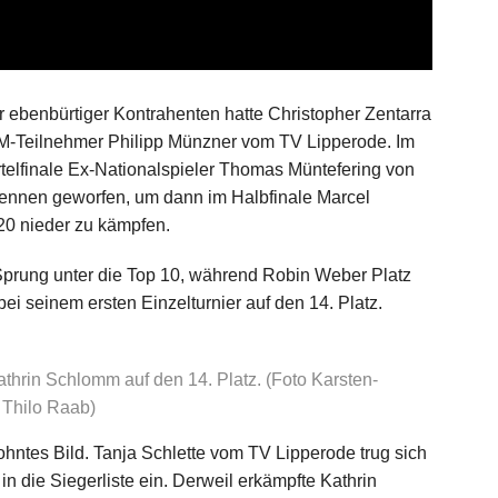
ebenbürtiger Kontrahenten hatte Christopher Zentarra
M-Teilnehmer Philipp Münzner vom TV Lipperode. Im
rtelfinale Ex-Nationalspieler Thomas Müntefering von
Rennen geworfen, um dann im Halbfinale Marcel
20 nieder zu kämpfen.
Sprung unter die Top 10, während Robin Weber Platz
i seinem ersten Einzelturnier auf den 14. Platz.
rin Schlomm auf den 14. Platz. (Foto Karsten-
Thilo Raab)
ntes Bild. Tanja Schlette vom TV Lipperode trug sich
n die Siegerliste ein. Derweil erkämpfte Kathrin