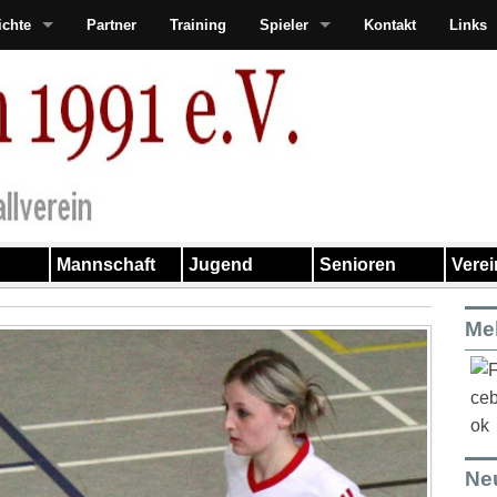
ichte
Partner
Training
Spieler
Kontakt
Links
Mannschaft
Jugend
Senioren
Vere
Me
Ne