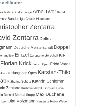
nellfinder
Arne Twer
undesliga
Andre Lange
Bernd
Bundesliga
Carolin Hildebrand
mnitz
ristopher Zentarra
vid Zentarra
Detlev
Doppel
egmann
Deutsche Meisterschaft
Einzel
Europameisterschaft
lrangliste
Felix
Florian Krick
Frida Varga
French Open
Karsten-Thilo
Hungarian Open
 Horváth
ab
Kathrin Schlomm
Katharina Schütz
rin Zentarra
Lucia
Kushtrim Mekolli
Lippstadt
Max Duchene
Marius Stupp
ria Donnici
Olaf Völzmann
Rangliste
 Twer
Robin Weber