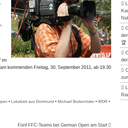
.
L
Kad
Nat
,
G
de
🏆
C
der
“ im
am kommenden Freitag, 30. September 2011, ab 19.30
C
zum
L
Ran
Open
•
Lokalzeit aus Dortmund
•
Michael Bodenröder
•
WDR
•
Fünf FFC-Teams bei German Open am Start