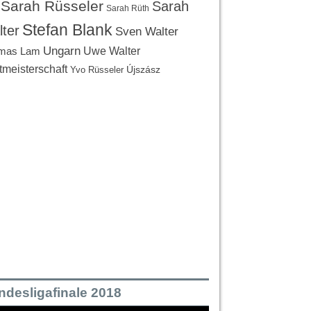
Sarah Rüsseler
Sarah
Sarah Rüth
Stefan Blank
ter
Sven Walter
Ungarn
Uwe Walter
mas Lam
tmeisterschaft
Újszász
Yvo Rüsseler
ndesligafinale 2018