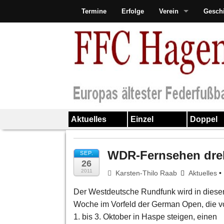
Termine
Erfolge
Verein
Gesch
Aktuelles
Einzel
Doppel
WDR-Fernsehen dreh
SEP.
26
2011
Karsten-Thilo Raab
Aktuelles
•
Der Westdeutsche Rundfunk wird in diese
Woche im Vorfeld der German Open, die 
1. bis 3. Oktober in Haspe steigen, einen