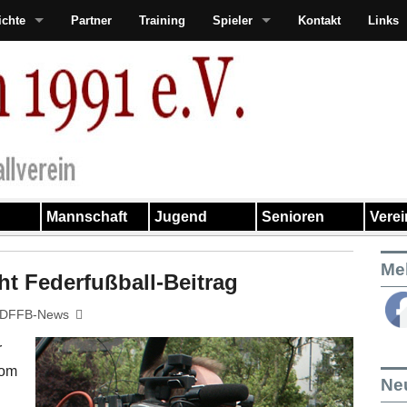
ichte
Partner
Training
Spieler
Kontakt
Links
Mannschaft
Jugend
Senioren
Vere
Me
t Federfußball-Beitrag
DFFB-News
r
vom
Ne