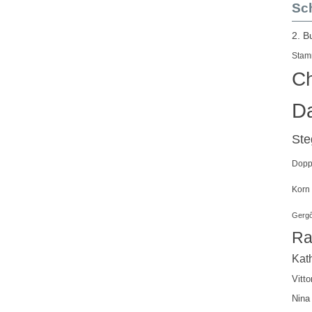
Sch
2. B
Stam
Ch
Da
St
Doppe
Korn
Gergő
Ra
Kath
Vitto
Nina