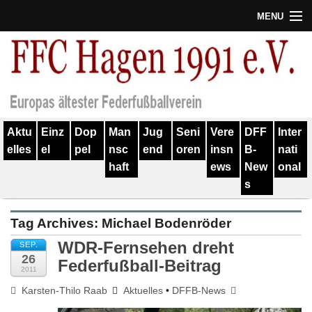
MENU
Termine
Erfolge
Verein
Aktu
Einz
Dop
Man
Jug
Seni
Vere
DFF
Inter
Geschichte
elles
el
pel
nsc
end
oren
insn
B-
nati
haft
ews
New
onal
Partner
s
Training
Tag Archives:
Michael Bodenröder
Spieler
WDR-Fernsehen dreht
SEP.
26
Kontakt
Federfußball-Beitrag
2011
Karsten-Thilo Raab
Aktuelles
•
DFFB-News
Links