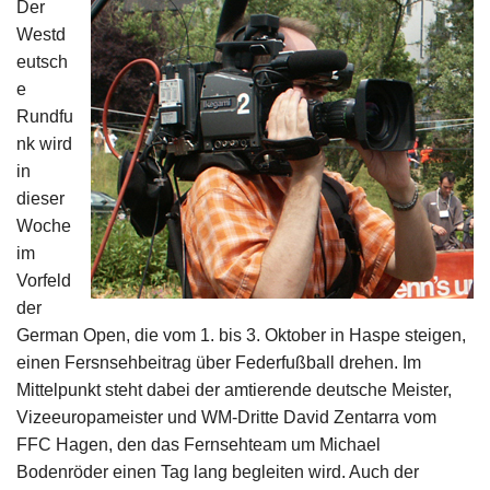
Der
Impressum
Westd
eutsch
e
Rundfu
nk wird
in
dieser
Woche
im
Vorfeld
der
German Open, die vom 1. bis 3. Oktober in Haspe steigen,
einen Fersnsehbeitrag über Federfußball drehen. Im
Mittelpunkt steht dabei der amtierende deutsche Meister,
Vizeeuropameister und WM-Dritte David Zentarra vom
FFC Hagen, den das Fernsehteam um Michael
Bodenröder einen Tag lang begleiten wird. Auch der