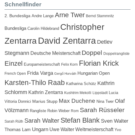
Schnellfinder
Arne Twer
2. Bundesliga
Andre Lange
Bernd Stammnitz
Christopher
Bundesliga
Carolin Hildebrand
David Zentarra
Zentarra
Detlev
Doppel
Stegmann
Deutsche Meisterschaft
Doppelrangliste
Florian Krick
Einzel
Europameisterschaft
Felix Korn
Frida Varga
Hungarian Open
French Open
Gergő Horváth
Karsten-Thilo Raab
Kathrin
Katharina Schütz
Schlomm
Kathrin Zentarra
Lucia
Kushtrim Mekolli
Lippstadt
Max Duchene
Olaf
Marius Stupp
Vittoria Donnici
Nina Twer
Sarah Rüsseler
Völzmann
Rangliste
Robin Weber
Rom
Stefan Blank
Sarah Walter
Sven Walter
Sarah Rüth
Ungarn
Uwe Walter
Weltmeisterschaft
Thomas Lam
Yvo