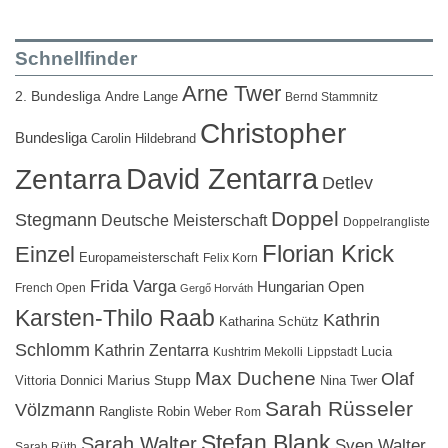
Schnellfinder
Arne Twer
2. Bundesliga
Andre Lange
Bernd Stammnitz
Christopher
Bundesliga
Carolin Hildebrand
David Zentarra
Zentarra
Detlev
Doppel
Stegmann
Deutsche Meisterschaft
Doppelrangliste
Florian Krick
Einzel
Europameisterschaft
Felix Korn
Frida Varga
Hungarian Open
French Open
Gergő Horváth
Karsten-Thilo Raab
Kathrin
Katharina Schütz
Schlomm
Kathrin Zentarra
Lucia
Kushtrim Mekolli
Lippstadt
Max Duchene
Olaf
Marius Stupp
Vittoria Donnici
Nina Twer
Sarah Rüsseler
Völzmann
Rangliste
Robin Weber
Rom
Stefan Blank
Sarah Walter
Sven Walter
Sarah Rüth