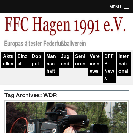
MENU
Termine
Erfolge
Verein
Aktu
Einz
Dop
Man
Jug
Seni
Vere
DFF
Inter
Geschichte
elles
el
pel
nsc
end
oren
insn
B-
nati
haft
ews
New
onal
Partner
s
Training
Tag Archives:
WDR
Spieler
Kontakt
Links