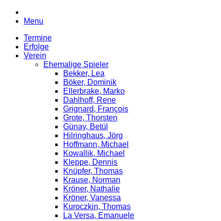
Menu
Termine
Erfolge
Verein
Ehemalige Spieler
Bekker, Lea
Böker, Dominik
Ellerbrake, Marko
Dahlhoff, Rene
Grignard, François
Grote, Thorsten
Günay, Betül
Hilringhaus, Jörg
Hoffmann, Michael
Kowallik, Michael
Kleppe, Dennis
Knüpfer, Thomas
Krause, Norman
Kröner, Nathalie
Kröner, Vanessa
Kuroczkin, Thomas
La Versa, Emanuele