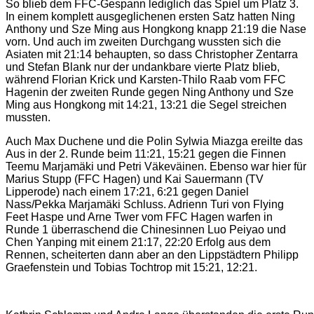
So blieb dem FFC-Gespann lediglich das Spiel um Platz 3.
In einem komplett ausgeglichenen ersten Satz hatten Ning
Anthony und Sze Ming aus Hongkong knapp 21:19 die Nase
vorn. Und auch im zweiten Durchgang wussten sich die
Asiaten mit 21:14 behaupten, so dass Christopher Zentarra
und Stefan Blank nur der undankbare vierte Platz blieb,
während Florian Krick und Karsten-Thilo Raab vom FFC
Hagenin der zweiten Runde gegen Ning Anthony und Sze
Ming aus Hongkong mit 14:21, 13:21 die Segel streichen
mussten.
Auch Max Duchene und die Polin Sylwia Miazga ereilte das
Aus in der 2. Runde beim 11:21, 15:21 gegen die Finnen
Teemu Marjamäki und Petri Väkeväinen. Ebenso war hier für
Marius Stupp (FFC Hagen) und Kai Sauermann (TV
Lipperode) nach einem 17:21, 6:21 gegen Daniel
Nass/Pekka Marjamäki Schluss. Adrienn Turi von Flying
Feet Haspe und Arne Twer vom FFC Hagen warfen in
Runde 1 überraschend die Chinesinnen Luo Peiyao und
Chen Yanping mit einem 21:17, 22:20 Erfolg aus dem
Rennen, scheiterten dann aber an den Lippstädtern Philipp
Graefenstein und Tobias Tochtrop mit 15:21, 12:21.