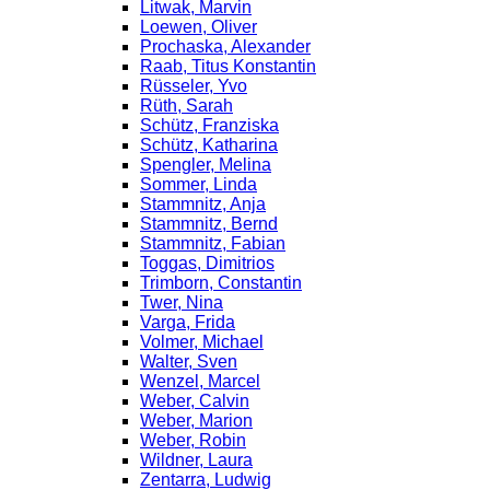
Litwak, Marvin
Loewen, Oliver
Prochaska, Alexander
Raab, Titus Konstantin
Rüsseler, Yvo
Rüth, Sarah
Schütz, Franziska
Schütz, Katharina
Spengler, Melina
Sommer, Linda
Stammnitz, Anja
Stammnitz, Bernd
Stammnitz, Fabian
Toggas, Dimitrios
Trimborn, Constantin
Twer, Nina
Varga, Frida
Volmer, Michael
Walter, Sven
Wenzel, Marcel
Weber, Calvin
Weber, Marion
Weber, Robin
Wildner, Laura
Zentarra, Ludwig