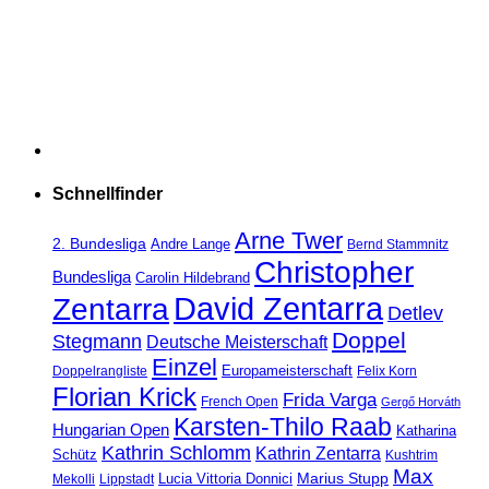
Schnellfinder
Arne Twer
2. Bundesliga
Andre Lange
Bernd Stammnitz
Christopher
Bundesliga
Carolin Hildebrand
David Zentarra
Zentarra
Detlev
Doppel
Stegmann
Deutsche Meisterschaft
Einzel
Europameisterschaft
Doppelrangliste
Felix Korn
Florian Krick
Frida Varga
French Open
Gergő Horváth
Karsten-Thilo Raab
Hungarian Open
Katharina
Kathrin Schlomm
Kathrin Zentarra
Schütz
Kushtrim
Max
Marius Stupp
Lucia Vittoria Donnici
Mekolli
Lippstadt