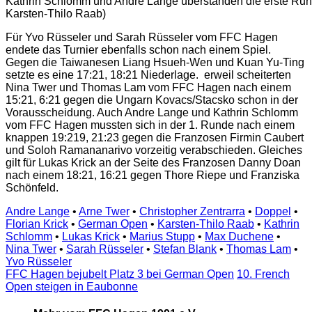
Kathrin Schlomm und Andre Lange überstanden die erste Rund
Karsten-Thilo Raab)
Für Yvo Rüsseler und Sarah Rüsseler vom FFC Hagen
endete das Turnier ebenfalls schon nach einem Spiel.
Gegen die Taiwanesen Liang Hsueh-Wen und Kuan Yu-Ting
setzte es eine 17:21, 18:21 Niederlage. erweil scheiterten
Nina Twer und Thomas Lam vom FFC Hagen nach einem
15:21, 6:21 gegen die Ungarn Kovacs/Stacsko schon in der
Vorausscheidung. Auch Andre Lange und Kathrin Schlomm
vom FFC Hagen mussten sich in der 1. Runde nach einem
knappen 19:219, 21:23 gegen die Franzosen Firmin Caubert
und Soloh Ramananarivo vorzeitig verabschieden. Gleiches
gilt für Lukas Krick an der Seite des Franzosen Danny Doan
nach einem 18:21, 16:21 gegen Thore Riepe und Franziska
Schönfeld.
Andre Lange
•
Arne Twer
•
Christopher Zentrarra
•
Doppel
•
Florian Krick
•
German Open
•
Karsten-Thilo Raab
•
Kathrin
Schlomm
•
Lukas Krick
•
Marius Stupp
•
Max Duchene
•
Nina Twer
•
Sarah Rüsseler
•
Stefan Blank
•
Thomas Lam
•
Yvo Rüsseler
FFC Hagen bejubelt Platz 3 bei German Open
10. French
Open steigen in Eaubonne