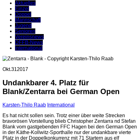
Aktuelles
Einzel
Doppel
Mannschaft
Jugend
Senioren
Vereinsnews
DFFB-News
International
Okt.
31
2017
Undankbarer 4. Platz für
Blank/Zentarra bei German Open
Karsten-Thilo Raab
International
Es hat nicht sollen sein. Trotz einer über weite Strecken
bravorösen Vorstellung blieb Christopher Zentarra nd Stefan
Blank vom gastgebenden FFC Hagen bei den German Open
in der Käthe-Kollwitz-Sporthalle nur der undankbare vierte
Platz in der Doppelkonkurrenz mit 71 Startern aus elf