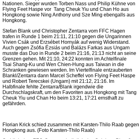
Nationen. Sieger wurden Torben Nass und Philip Kühne von
Flying Feet Haspe vor Tang Cheuk Yiu und Chan Ho aus
Hongkong sowie Ning Anthony und Sze Ming ebengalls aus
Hongkong.
Stefan Blank und Christopher Zentarra vom FFC Hagen
trafen in Runde 1 beim 21:11, 21:10 gegen die Ungarinnen
Vivien Csák und Erzsébet Hornyák auf wenig Widerstand.
Auch gegen Zsófia Ézsiás und Balázs Farkas aus Ungarn
musste das Duo in Runde 2 beim 21:16, 21:13 nicht an seine
Grenzen gehen. Mit 21:10, 24:22 konnten im Achtelfinale
Tsai Shang-Ku und Wen Chien-Hung aus Taiwan in die
Schranken gewiesen werden. Im Viertelfinale entzauberten
Blankl/Zentarra dann Marcel Scheffel von Flying Feet Haspe
und Robert Terecskei (Ungarn) mit 21:12, 21:16. Im
Halbfinale fehlte Zentarra/Blank irgendwie die
Durchschlagskraft, um den Favoriten aus Hongkong mit Tang
Cheuk Yiu und Chan Ho beim 13:21, 17:21 ernsthaft zu
gefährden.
Florian Krick schied zusammen mit Karsten-Thilo Raab gegen 
Hongkong aus. (Foto Karsten-Thilo Raab)