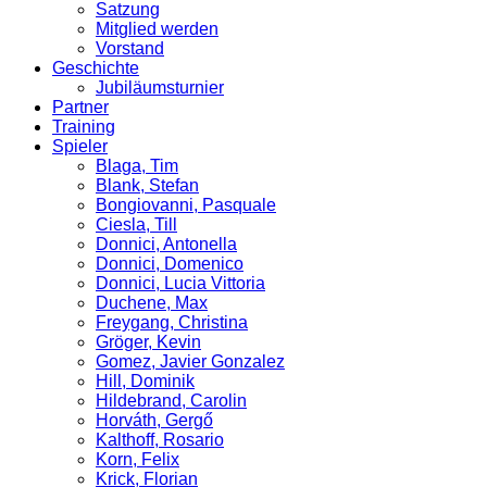
Satzung
Mitglied werden
Vorstand
Geschichte
Jubiläumsturnier
Partner
Training
Spieler
Blaga, Tim
Blank, Stefan
Bongiovanni, Pasquale
Ciesla, Till
Donnici, Antonella
Donnici, Domenico
Donnici, Lucia Vittoria
Duchene, Max
Freygang, Christina
Gröger, Kevin
Gomez, Javier Gonzalez
Hill, Dominik
Hildebrand, Carolin
Horváth, Gergő
Kalthoff, Rosario
Korn, Felix
Krick, Florian