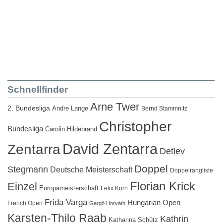
Schnellfinder
Arne Twer
2. Bundesliga
Andre Lange
Bernd Stammnitz
Christopher
Bundesliga
Carolin Hildebrand
David Zentarra
Zentarra
Detlev
Doppel
Stegmann
Deutsche Meisterschaft
Doppelrangliste
Florian Krick
Einzel
Europameisterschaft
Felix Korn
Frida Varga
Hungarian Open
French Open
Gergő Horváth
Karsten-Thilo Raab
Kathrin
Katharina Schütz