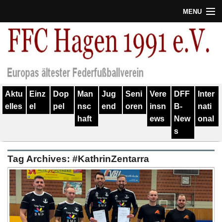
MENU
Termine
Erfolge
Verein
Aktu
Einz
Dop
Man
Jug
Seni
Vere
DFF
Inter
Geschichte
elles
el
pel
nsc
end
oren
insn
B-
nati
haft
ews
New
onal
Partner
s
Training
Tag Archives:
#KathrinZentarra
Spieler
Kontakt
Links