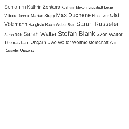
Schlomm
Kathrin Zentarra
Lucia
Kushtrim Mekolli
Lippstadt
Max Duchene
Olaf
Marius Stupp
Vittoria Donnici
Nina Twer
Sarah Rüsseler
Völzmann
Rangliste
Robin Weber
Rom
Stefan Blank
Sarah Walter
Sven Walter
Sarah Rüth
Ungarn
Uwe Walter
Weltmeisterschaft
Thomas Lam
Yvo
Újszász
Rüsseler