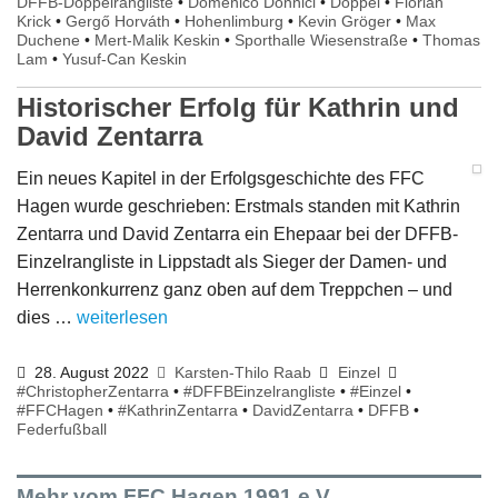
DFFB-Doppelrangliste
•
Domenico Donnici
•
Doppel
•
Florian
Krick
•
Gergő Horváth
•
Hohenlimburg
•
Kevin Gröger
•
Max
Duchene
•
Mert-Malik Keskin
•
Sporthalle Wiesenstraße
•
Thomas
Lam
•
Yusuf-Can Keskin
Historischer Erfolg für Kathrin und
David Zentarra
Ein neues Kapitel in der Erfolgsgeschichte des FFC
Hagen wurde geschrieben: Erstmals standen mit Kathrin
Zentarra und David Zentarra ein Ehepaar bei der DFFB-
Einzelrangliste in Lippstadt als Sieger der Damen- und
Herrenkonkurrenz ganz oben auf dem Treppchen – und
dies …
weiterlesen
28. August 2022
Karsten-Thilo Raab
Einzel
#ChristopherZentarra
•
#DFFBEinzelrangliste
•
#Einzel
•
#FFCHagen
•
#KathrinZentarra
•
DavidZentarra
•
DFFB
•
Federfußball
Mehr vom FFC Hagen 1991 e.V.