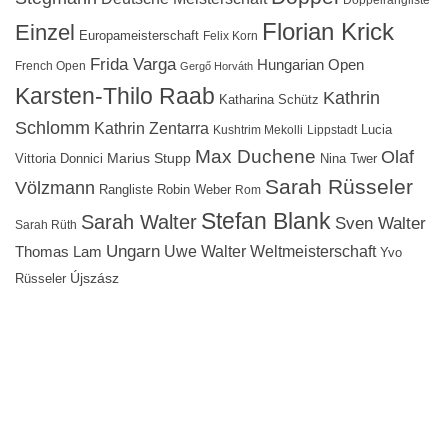
Doppelrangliste
Florian Krick
Einzel
Europameisterschaft
Felix Korn
Frida Varga
Hungarian Open
French Open
Gergő Horváth
Karsten-Thilo Raab
Kathrin
Katharina Schütz
Schlomm
Kathrin Zentarra
Lucia
Kushtrim Mekolli
Lippstadt
Max Duchene
Olaf
Marius Stupp
Vittoria Donnici
Nina Twer
Sarah Rüsseler
Völzmann
Rangliste
Robin Weber
Rom
Stefan Blank
Sarah Walter
Sven Walter
Sarah Rüth
Ungarn
Uwe Walter
Weltmeisterschaft
Thomas Lam
Yvo
Újszász
Rüsseler