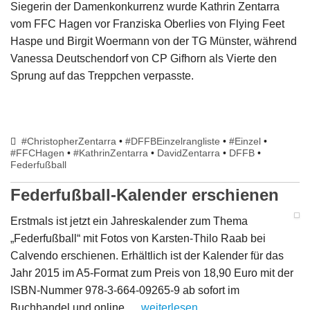
Siegerin der Damenkonkurrenz wurde Kathrin Zentarra
vom FFC Hagen vor Franziska Oberlies von Flying Feet
Haspe und Birgit Woermann von der TG Münster, während
Vanessa Deutschendorf von CP Gifhorn als Vierte den
Sprung auf das Treppchen verpasste.
#ChristopherZentarra
•
#DFFBEinzelrangliste
•
#Einzel
•
#FFCHagen
•
#KathrinZentarra
•
DavidZentarra
•
DFFB
•
Federfußball
Federfußball-Kalender erschienen
Erstmals ist jetzt ein Jahreskalender zum Thema
„Federfußball“ mit Fotos von Karsten-Thilo Raab bei
Calvendo erschienen. Erhältlich ist der Kalender für das
Jahr 2015 im A5-Format zum Preis von 18,90 Euro mit der
ISBN-Nummer 978-3-664-09265-9 ab sofort im
Buchhandel und online …
weiterlesen