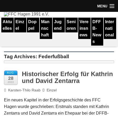
MENU
Termine
Aktu
Einz
Dop
Man
Jug
Seni
Vere
DFF
Inter
elles
el
pel
nsc
end
oren
insn
B-
nati
Erfolge
haft
ews
New
onal
Verein
s
Geschichte
Tag Archives:
Federfußball
Partner
Historischer Erfolg für Kathrin
AUG.
Training
28
und David Zentarra
2022
Spieler
Karsten-Thilo Raab
Einzel
Kontakt
Ein neues Kapitel in der Erfolgsgeschichte des FFC
Hagen wurde geschrieben: Erstmals standen mit Kathrin
Links
Zentarra und David Zentarra ein Ehepaar bei der DFFB-