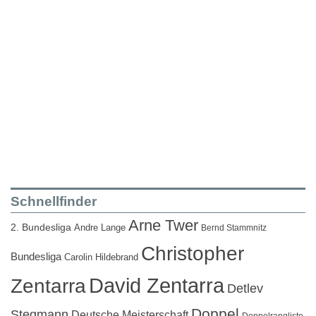
Schnellfinder
Arne Twer
2. Bundesliga
Andre Lange
Bernd Stammnitz
Christopher
Bundesliga
Carolin Hildebrand
David Zentarra
Zentarra
Detlev
Doppel
Stegmann
Deutsche Meisterschaft