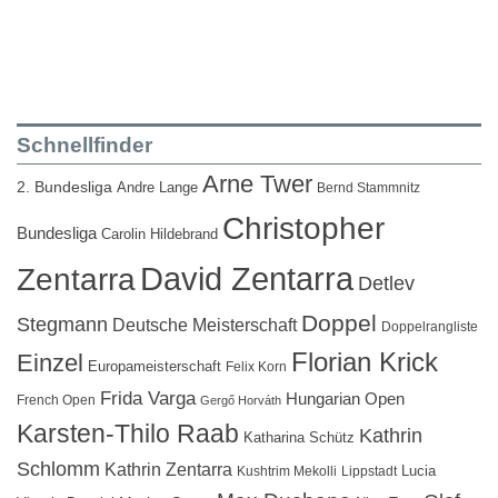
Schnellfinder
Arne Twer
2. Bundesliga
Andre Lange
Bernd Stammnitz
Christopher
Bundesliga
Carolin Hildebrand
David Zentarra
Zentarra
Detlev
Doppel
Stegmann
Deutsche Meisterschaft
Doppelrangliste
Florian Krick
Einzel
Europameisterschaft
Felix Korn
Frida Varga
Hungarian Open
French Open
Gergő Horváth
Karsten-Thilo Raab
Kathrin
Katharina Schütz
Schlomm
Kathrin Zentarra
Lucia
Kushtrim Mekolli
Lippstadt