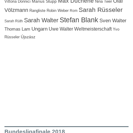
Max Duchene
Olaf
Marius Stupp
Vittoria Donnici
Nina Twer
Sarah Rüsseler
Völzmann
Rangliste
Robin Weber
Rom
Stefan Blank
Sarah Walter
Sven Walter
Sarah Rüth
Ungarn
Uwe Walter
Weltmeisterschaft
Thomas Lam
Yvo
Újszász
Rüsseler
Bundesligafinale 2018