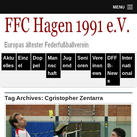
MENU
Termine
Erfolge
Verein
Aktu
Einz
Dop
Man
Jug
Seni
Vere
DFF
Inter
Geschichte
elles
el
pel
nsc
end
oren
insn
B-
nati
haft
ews
New
onal
Partner
s
Training
Tag Archives:
Cgristopher Zentarra
Spieler
Kontakt
Links