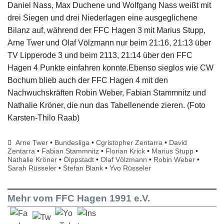
Daniel Nass, Max Duchene und Wolfgang Nass weißt mit
drei Siegen und drei Niederlagen eine ausgeglichene
Bilanz auf, während der FFC Hagen 3 mit Marius Stupp,
Arne Twer und Olaf Völzmann nur beim 21:16, 21:13 über
TV Lipperode 3 und beim 2113, 21:14 über den FFC
Hagen 4 Punkte einfahren konnte.Ebenso sieglos wie CW
Bochum blieb auch der FFC Hagen 4 mit den
Nachwuchskräften Robin Weber, Fabian Stammnitz und
Nathalie Kröner, die nun das Tabellenende zieren. (Foto
Karsten-Thilo Raab)
Arne Twer
•
Bundesliga
•
Cgristopher Zentarra
•
David
Zentarra
•
Fabian Stammnitz
•
Florian Krick
•
Marius Stupp
•
Nathalie Kröner
•
Öippstadt
•
Olaf Völzmann
•
Robin Weber
•
Sarah Rüsseler
•
Stefan Blank
•
Yvo Rüsseler
Mehr vom FFC Hagen 1991 e.V.