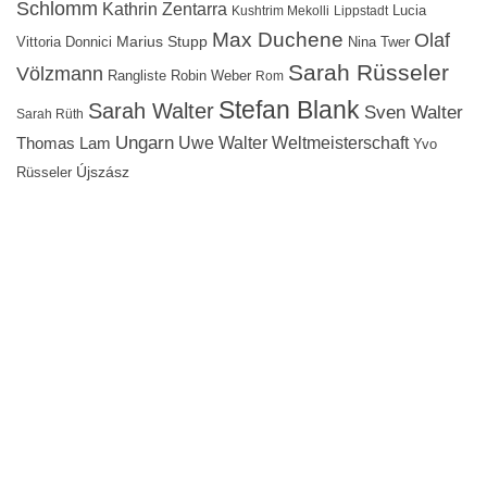
Schlomm
Kathrin Zentarra
Lucia
Kushtrim Mekolli
Lippstadt
Max Duchene
Olaf
Marius Stupp
Vittoria Donnici
Nina Twer
Sarah Rüsseler
Völzmann
Rangliste
Robin Weber
Rom
Stefan Blank
Sarah Walter
Sven Walter
Sarah Rüth
Ungarn
Uwe Walter
Weltmeisterschaft
Thomas Lam
Yvo
Újszász
Rüsseler