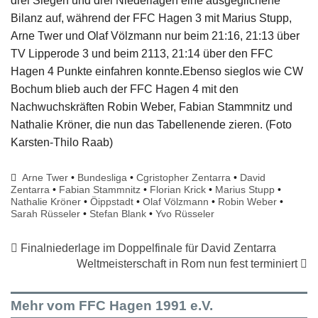
drei Siegen und drei Niederlagen eine ausgeglichene
Bilanz auf, während der FFC Hagen 3 mit Marius Stupp,
Arne Twer und Olaf Völzmann nur beim 21:16, 21:13 über
TV Lipperode 3 und beim 2113, 21:14 über den FFC
Hagen 4 Punkte einfahren konnte.Ebenso sieglos wie CW
Bochum blieb auch der FFC Hagen 4 mit den
Nachwuchskräften Robin Weber, Fabian Stammnitz und
Nathalie Kröner, die nun das Tabellenende zieren. (Foto
Karsten-Thilo Raab)
Arne Twer
•
Bundesliga
•
Cgristopher Zentarra
•
David
Zentarra
•
Fabian Stammnitz
•
Florian Krick
•
Marius Stupp
•
Nathalie Kröner
•
Öippstadt
•
Olaf Völzmann
•
Robin Weber
•
Sarah Rüsseler
•
Stefan Blank
•
Yvo Rüsseler
Finalniederlage im Doppelfinale für David Zentarra
Weltmeisterschaft in Rom nun fest terminiert
Mehr vom FFC Hagen 1991 e.V.