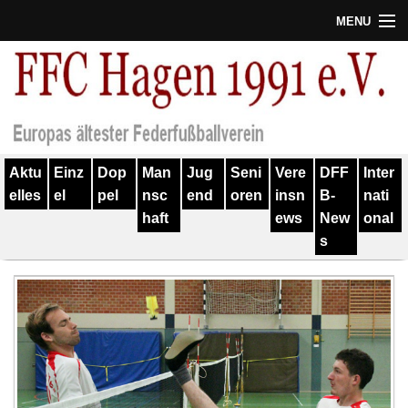
MENU
Termine
Erfolge
Verein
Aktu
Einz
Dop
Man
Jug
Seni
Vere
DFF
Inter
Geschichte
elles
el
pel
nsc
end
oren
insn
B-
nati
haft
ews
New
onal
Partner
s
Training
Spieler
Kontakt
Links