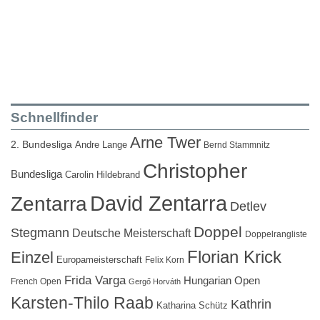
Schnellfinder
Arne Twer
2. Bundesliga
Andre Lange
Bernd Stammnitz
Christopher
Bundesliga
Carolin Hildebrand
David Zentarra
Zentarra
Detlev
Doppel
Stegmann
Deutsche Meisterschaft
Doppelrangliste
Florian Krick
Einzel
Europameisterschaft
Felix Korn
Frida Varga
Hungarian Open
French Open
Gergő Horváth
Karsten-Thilo Raab
Kathrin
Katharina Schütz