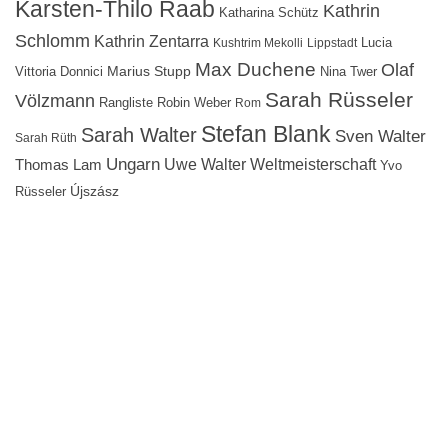
Karsten-Thilo Raab
Kathrin
Katharina Schütz
Schlomm
Kathrin Zentarra
Lucia
Kushtrim Mekolli
Lippstadt
Max Duchene
Olaf
Marius Stupp
Vittoria Donnici
Nina Twer
Sarah Rüsseler
Völzmann
Rangliste
Robin Weber
Rom
Stefan Blank
Sarah Walter
Sven Walter
Sarah Rüth
Ungarn
Uwe Walter
Weltmeisterschaft
Thomas Lam
Yvo
Újszász
Rüsseler