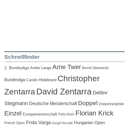
Schnellfinder
Arne Twer
2. Bundesliga
Andre Lange
Bernd Stammnitz
Christopher
Bundesliga
Carolin Hildebrand
David Zentarra
Zentarra
Detlev
Doppel
Stegmann
Deutsche Meisterschaft
Doppelrangliste
Florian Krick
Einzel
Europameisterschaft
Felix Korn
Frida Varga
Hungarian Open
French Open
Gergő Horváth