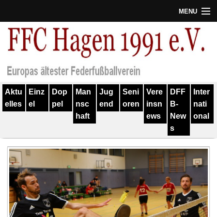
MENU
Termine
Erfolge
Verein
Aktu
Einz
Dop
Man
Jug
Seni
Vere
DFF
Inter
Geschichte
elles
el
pel
nsc
end
oren
insn
B-
nati
haft
ews
New
onal
Partner
s
Training
Spieler
Kontakt
Links