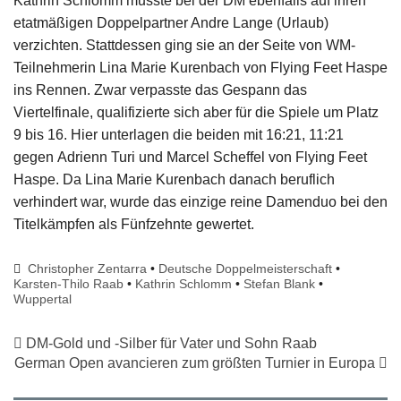
Kathrin Schlomm musste bei der DM ebenfalls auf ihren
etatmäßigen Doppelpartner Andre Lange (Urlaub)
verzichten. Stattdessen ging sie an der Seite von WM-
Teilnehmerin Lina Marie Kurenbach von Flying Feet Haspe
ins Rennen. Zwar verpasste das Gespann das
Viertelfinale, qualifizierte sich aber für die Spiele um Platz
9 bis 16. Hier unterlagen die beiden mit 16:21, 11:21
gegen Adrienn Turi und Marcel Scheffel von Flying Feet
Haspe. Da Lina Marie Kurenbach danach beruflich
verhindert war, wurde das einzige reine Damenduo bei den
Titelkämpfen als Fünfzehnte gewertet.
Christopher Zentarra
•
Deutsche Doppelmeisterschaft
•
Karsten-Thilo Raab
•
Kathrin Schlomm
•
Stefan Blank
•
Wuppertal
DM-Gold und -Silber für Vater und Sohn Raab
German Open avancieren zum größten Turnier in Europa