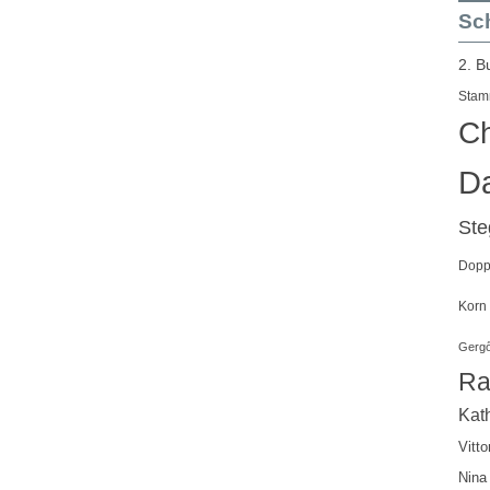
Sch
2. B
Stam
Ch
Da
St
Doppe
Korn
Gergő
Ra
Kath
Vitto
Nina