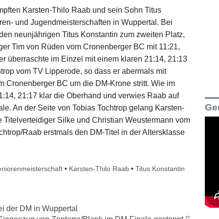
mpften Karsten-Thilo Raab und sein Sohn Titus
en- und Jugendmeisterschaften in Wuppertal. Bei
 den neunjährigen Titus Konstantin zum zweiten Platz,
äger Tim von Rüden vom Cronenberger BC mit 11:21,
r überraschte im Einzel mit einem klaren 21:14, 21:13
htrop vom TV Lipperode, so dass er abermals mit
om Cronenberger BC um die DM-Krone stritt. Wie im
21:14, 21:17 klar die Oberhand und verwies Raab auf
Ge
ale. An der Seite von Tobias Tochtrop gelang Karsten-
ie Titelverteidiger Silke und Christian Weustermann vom
htrop/Raab erstmals den DM-Titel in der Altersklasse
niorenmeisterschaft
•
Karsten-Thilo Raab
•
Titus Konstantin
bei der DM in Wuppertal