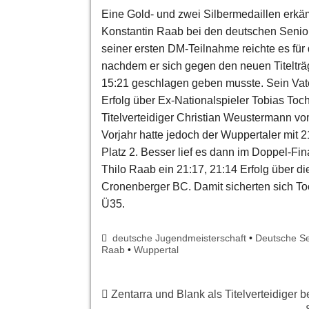
Eine Gold- und zwei Silbermedaillen erkä
Konstantin Raab bei den deutschen Senior
seiner ersten DM-Teilnahme reichte es für
nachdem er sich gegen den neuen Titeltr
15:21 geschlagen geben musste. Sein Vate
Erfolg über Ex-Nationalspieler Tobias Toc
Titelverteidiger Christian Weustermann v
Vorjahr hatte jedoch der Wuppertaler mit 
Platz 2. Besser lief es dann im Doppel-Fin
Thilo Raab ein 21:17, 21:14 Erfolg über d
Cronenberger BC. Damit sicherten sich Toc
Ü35.
deutsche Jugendmeisterschaft
•
Deutsche Se
Raab
•
Wuppertal
Zentarra und Blank als Titelverteidiger 