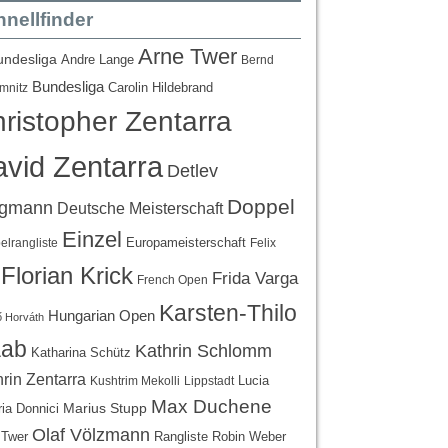
nellfinder
Arne Twer
undesliga
Andre Lange
Bernd
Bundesliga
Carolin Hildebrand
mnitz
ristopher Zentarra
vid Zentarra
Detlev
Doppel
egmann
Deutsche Meisterschaft
Einzel
Europameisterschaft
lrangliste
Felix
Florian Krick
Frida Varga
French Open
Karsten-Thilo
Hungarian Open
 Horváth
ab
Kathrin Schlomm
Katharina Schütz
rin Zentarra
Lucia
Kushtrim Mekolli
Lippstadt
Max Duchene
Marius Stupp
ria Donnici
Olaf Völzmann
Rangliste
 Twer
Robin Weber