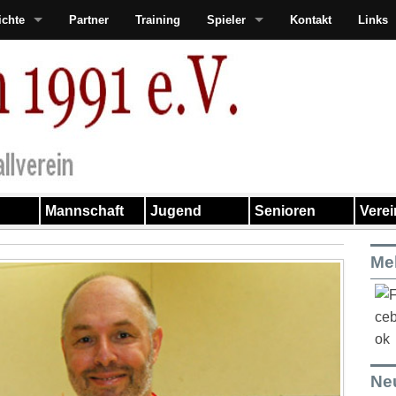
ichte
Partner
Training
Spieler
Kontakt
Links
Mannschaft
Jugend
Senioren
Vere
Me
Ne