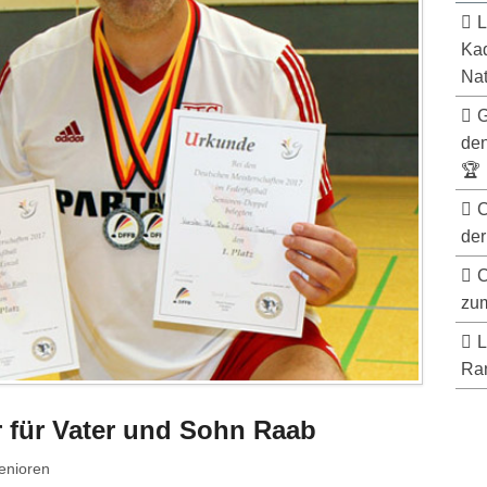
L
Kad
Nat
G
de
🏆
C
der
C
zum
L
Ran
 für Vater und Sohn Raab
enioren