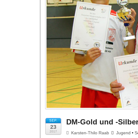
DM-Gold und -Silber
SEP.
23
2017
Karsten-Thilo Raab
Jugend
•
S