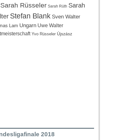
Sarah Rüsseler
Sarah
Sarah Rüth
Stefan Blank
ter
Sven Walter
Ungarn
Uwe Walter
mas Lam
tmeisterschaft
Újszász
Yvo Rüsseler
ndesligafinale 2018