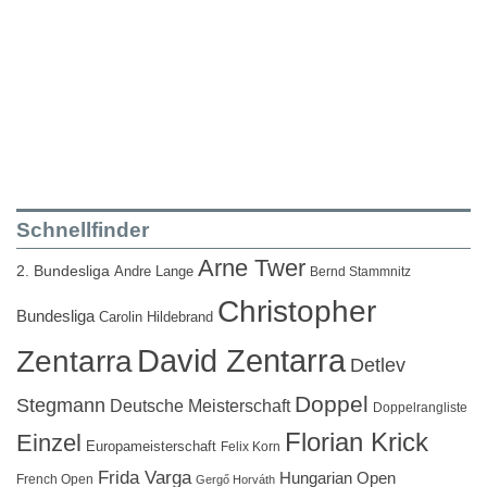
Schnellfinder
Arne Twer
2. Bundesliga
Andre Lange
Bernd Stammnitz
Christopher
Bundesliga
Carolin Hildebrand
David Zentarra
Zentarra
Detlev
Doppel
Stegmann
Deutsche Meisterschaft
Doppelrangliste
Florian Krick
Einzel
Europameisterschaft
Felix Korn
Frida Varga
Hungarian Open
French Open
Gergő Horváth