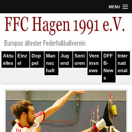
MENU
Termine
Erfolge
Verein
Aktu
Einz
Dop
Man
Jug
Seni
Vere
DFF
Inter
Geschichte
elles
el
pel
nsc
end
oren
insn
B-
nati
haft
ews
New
onal
Partner
s
Training
Spieler
Kontakt
Links