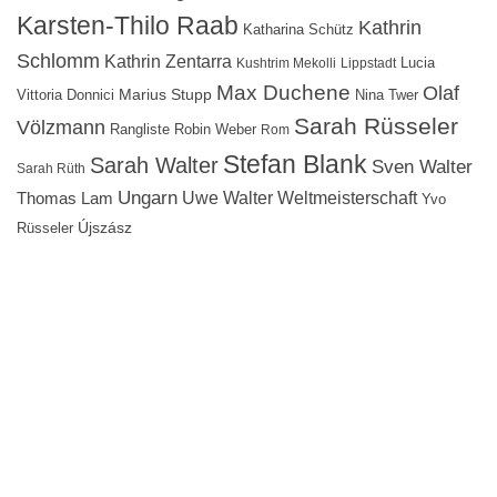
Karsten-Thilo Raab
Kathrin
Katharina Schütz
Schlomm
Kathrin Zentarra
Lucia
Kushtrim Mekolli
Lippstadt
Max Duchene
Olaf
Marius Stupp
Vittoria Donnici
Nina Twer
Sarah Rüsseler
Völzmann
Rangliste
Robin Weber
Rom
Stefan Blank
Sarah Walter
Sven Walter
Sarah Rüth
Ungarn
Uwe Walter
Weltmeisterschaft
Thomas Lam
Yvo
Újszász
Rüsseler