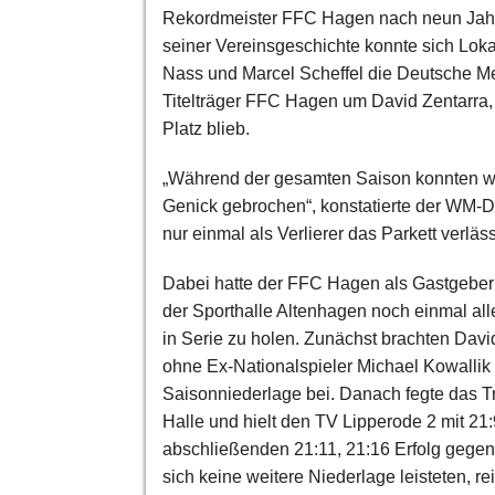
Rekordmeister FFC Hagen nach neun Jahren,
seiner Vereinsgeschichte konnte sich Loka
Nass und Marcel Scheffel die Deutsche Me
Titelträger FFC Hagen um David Zentarra, 
Platz blieb.
„Während der gesamten Saison konnten wir
Genick gebrochen“, konstatierte der WM-Dr
nur einmal als Verlierer das Parkett verläss
Dabei hatte der FFC Hagen als Gastgeber 
der Sporthalle Altenhagen noch einmal al
in Serie zu holen. Zunächst brachten Davi
ohne Ex-Nationalspieler Michael Kowallik
Saisonniederlage bei. Danach fegte das Tr
Halle und hielt den TV Lipperode 2 mit 21:
abschließenden 21:11, 21:16 Erfolg gege
sich keine weitere Niederlage leisteten, r