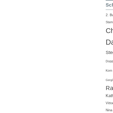
Sch
2. B
Stam
Ch
Da
St
Doppe
Korn
Gergő
Ra
Kath
Vitto
Nina