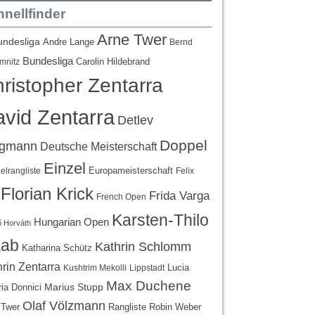
nellfinder
Arne Twer
undesliga
Andre Lange
Bernd
Bundesliga
Carolin Hildebrand
mnitz
ristopher Zentarra
vid Zentarra
Detlev
Doppel
egmann
Deutsche Meisterschaft
Einzel
Europameisterschaft
lrangliste
Felix
Florian Krick
Frida Varga
French Open
Karsten-Thilo
Hungarian Open
 Horváth
ab
Kathrin Schlomm
Katharina Schütz
rin Zentarra
Lucia
Kushtrim Mekolli
Lippstadt
Max Duchene
Marius Stupp
ria Donnici
Olaf Völzmann
Rangliste
 Twer
Robin Weber