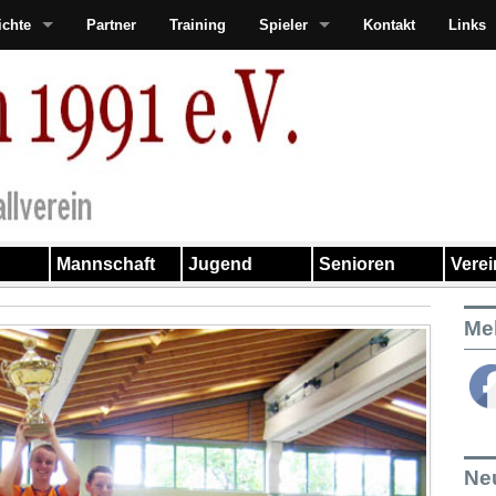
ichte
Partner
Training
Spieler
Kontakt
Links
Mannschaft
Jugend
Senioren
Vere
Me
Ne