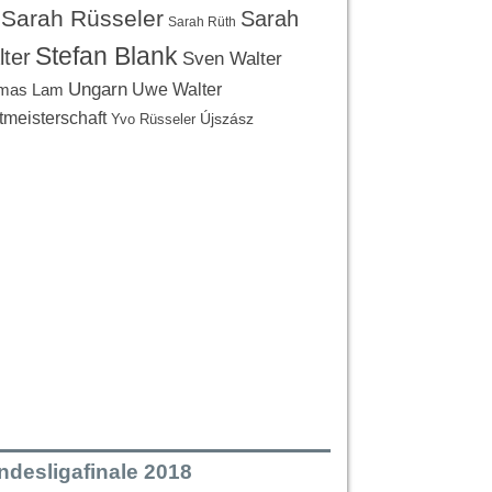
Sarah Rüsseler
Sarah
Sarah Rüth
Stefan Blank
ter
Sven Walter
Ungarn
Uwe Walter
mas Lam
tmeisterschaft
Újszász
Yvo Rüsseler
ndesligafinale 2018