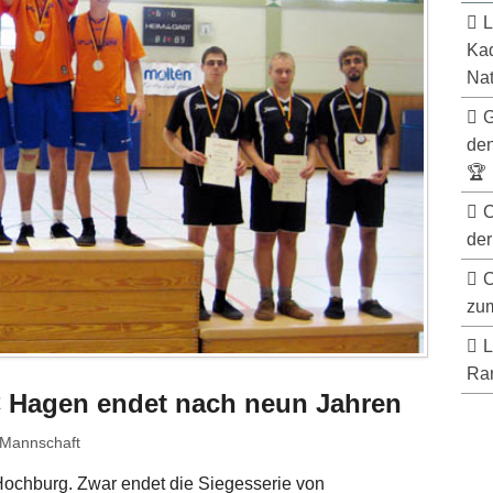
L
Kad
Nat
G
de
🏆
C
der
C
zum
L
Ran
C Hagen endet nach neun Jahren
Mannschaft
Hochburg. Zwar endet die Siegesserie von