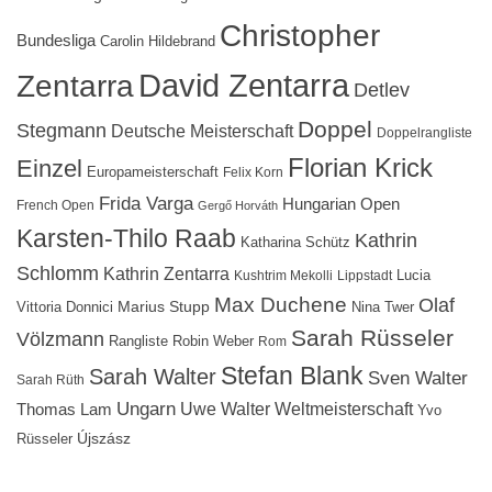
Christopher
Bundesliga
Carolin Hildebrand
David Zentarra
Zentarra
Detlev
Doppel
Stegmann
Deutsche Meisterschaft
Doppelrangliste
Florian Krick
Einzel
Europameisterschaft
Felix Korn
Frida Varga
Hungarian Open
French Open
Gergő Horváth
Karsten-Thilo Raab
Kathrin
Katharina Schütz
Schlomm
Kathrin Zentarra
Lucia
Kushtrim Mekolli
Lippstadt
Max Duchene
Olaf
Marius Stupp
Vittoria Donnici
Nina Twer
Sarah Rüsseler
Völzmann
Rangliste
Robin Weber
Rom
Stefan Blank
Sarah Walter
Sven Walter
Sarah Rüth
Ungarn
Uwe Walter
Weltmeisterschaft
Thomas Lam
Yvo
Újszász
Rüsseler