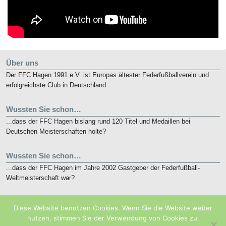
Über uns
Der FFC Hagen 1991 e.V. ist Europas ältester Federfußballverein und
erfolgreichste Club in Deutschland.
Wussten Sie schon…
...dass der FFC Hagen bislang rund 120 Titel und Medaillen bei
Deutschen Meisterschaften holte?
Wussten Sie schon…
...dass der FFC Hagen im Jahre 2002 Gastgeber der Federfußball-
Weltmeisterschaft war?
Kurz notiert
Diese Website benutzen Cookies. Wenn Sie die Website weiter
Die nunmehr 10. French Open finden vom 19. bis 21. Mai 2018 in
nutzen, stimmen Sie der Verwendung von Cookies zu.
Eaubonne bei Paris statt.