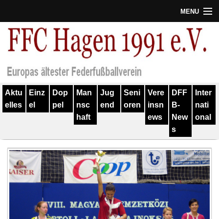
MENU
Termine
Erfolge
Verein
Aktu
Einz
Dop
Man
Jug
Seni
Vere
DFF
Inter
Geschichte
elles
el
pel
nsc
end
oren
insn
B-
nati
haft
ews
New
onal
Partner
s
Training
Spieler
Kontakt
Links