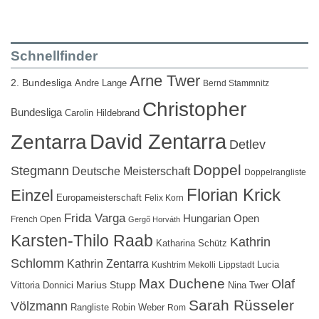
Schnellfinder
Arne Twer
2. Bundesliga
Andre Lange
Bernd Stammnitz
Christopher
Bundesliga
Carolin Hildebrand
David Zentarra
Zentarra
Detlev
Doppel
Stegmann
Deutsche Meisterschaft
Doppelrangliste
Florian Krick
Einzel
Europameisterschaft
Felix Korn
Frida Varga
Hungarian Open
French Open
Gergő Horváth
Karsten-Thilo Raab
Kathrin
Katharina Schütz
Schlomm
Kathrin Zentarra
Lucia
Kushtrim Mekolli
Lippstadt
Max Duchene
Olaf
Marius Stupp
Vittoria Donnici
Nina Twer
Sarah Rüsseler
Völzmann
Rangliste
Robin Weber
Rom