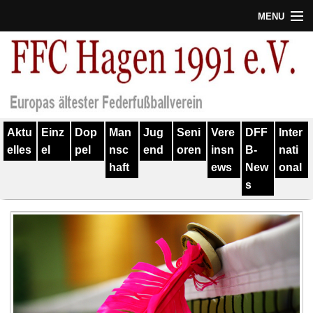
MENU
Termine
Erfolge
Verein
Aktu
Einz
Dop
Man
Jug
Seni
Vere
DFF
Inter
Geschichte
elles
el
pel
nsc
end
oren
insn
B-
nati
haft
ews
New
onal
Partner
s
Training
Spieler
Kontakt
Links