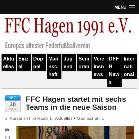
MENU
Termine
Erfolge
Verein
Aktu
Einz
Dop
Man
Jug
Seni
Vere
DFF
Inter
Geschichte
elles
el
pel
nsc
end
oren
insn
B-
nati
haft
ews
New
onal
Partner
s
Training
FFC Hagen startet mit sechs
DEZ.
Spieler
30
Teams in die neue Saison
2011
Kontakt
Karsten-Thilo Raab
Aktuelles
•
Mannschaft
W
Links
en