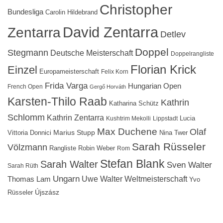
Christopher
Bundesliga
Carolin Hildebrand
David Zentarra
Zentarra
Detlev
Doppel
Stegmann
Deutsche Meisterschaft
Doppelrangliste
Florian Krick
Einzel
Europameisterschaft
Felix Korn
Frida Varga
Hungarian Open
French Open
Gergő Horváth
Karsten-Thilo Raab
Kathrin
Katharina Schütz
Schlomm
Kathrin Zentarra
Lucia
Kushtrim Mekolli
Lippstadt
Max Duchene
Olaf
Marius Stupp
Vittoria Donnici
Nina Twer
Sarah Rüsseler
Völzmann
Rangliste
Robin Weber
Rom
Stefan Blank
Sarah Walter
Sven Walter
Sarah Rüth
Ungarn
Uwe Walter
Weltmeisterschaft
Thomas Lam
Yvo
Újszász
Rüsseler