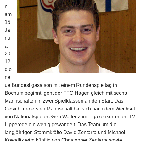
Impressum
n
am
15.
Ja
nu
ar
20
12
die
ne
ue Bundesligasaison mit einem Rundenspieltag in
Bochum beginnt, geht der FFC Hagen gleich mit sechs
Mannschaften in zwei Spielklassen an den Start. Das
Gesicht der ersten Mannschaft hat sich nach dem Wechsel
von Nationalspieler Sven Walter zum Ligakonkurrenten TV
Lipperode ein wenig gewandelt. Das Team um die
langjährigen Stammkräfte David Zentarra und Michael
Kowallik wird künftig von Christopher Zentarra sowie