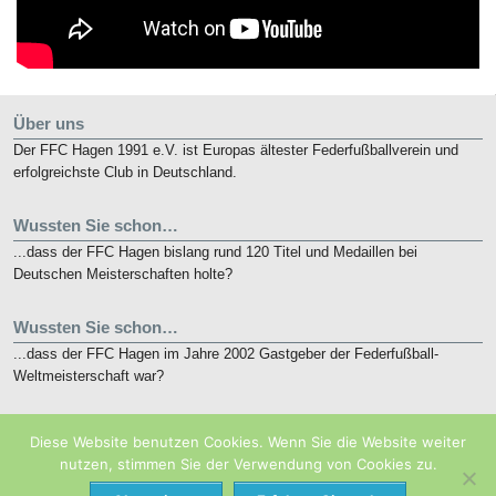
Über uns
Der FFC Hagen 1991 e.V. ist Europas ältester Federfußballverein und
erfolgreichste Club in Deutschland.
Wussten Sie schon…
...dass der FFC Hagen bislang rund 120 Titel und Medaillen bei
Deutschen Meisterschaften holte?
Wussten Sie schon…
...dass der FFC Hagen im Jahre 2002 Gastgeber der Federfußball-
Weltmeisterschaft war?
Kurz notiert
Diese Website benutzen Cookies. Wenn Sie die Website weiter
Die nunmehr 10. French Open finden vom 19. bis 21. Mai 2018 in
nutzen, stimmen Sie der Verwendung von Cookies zu.
Eaubonne bei Paris statt.