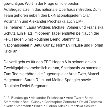
gewichtiges Wort in der Frage um die beiden
Aufstiegsplätze in das nationale Oberhaus mitreden. Zum
Team gehören neben den Ex-Nationalspielern Olaf
Völzmann und Alexander Prochsaka auch EM-
Teilnehmerin Laura Wildner, Michael Volmer und Franziska
Schütz. Ein Platz im oberen Tabellendrittel peilt auch der
FFC Hagen 5 mit Routinier Bernd Stammnitz,
Nationalspielerin Betül Günay, Norman Krause und Florian
Krick an.
Derweil geht es für den FFC Hagen 6 in seinem ersten
Zweitligajahr vornehmlich darum, Spielpraxis zu sammeln.
Zum Team gehören die Jugendspieler Arne Twer, Marcel
Hagemann, Sarah Rüth und Melina Spengler sowie
Routinier Detlef Stegmann.
2. Bundesliga
•
Alexander Prochaska
•
Arne Twer
•
Bernd
Stammnitz
•
Betül Günay
•
Christopher Zentarra
•
David Zentarra
•
Detlef Stegmann
•
Einzel
•
Florian Krick
•
Franziska Schütz
•