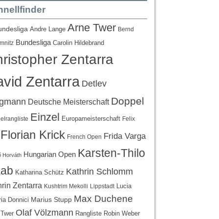
nellfinder
Arne Twer
undesliga
Andre Lange
Bernd
Bundesliga
Carolin Hildebrand
mnitz
ristopher Zentarra
vid Zentarra
Detlev
Doppel
egmann
Deutsche Meisterschaft
Einzel
Europameisterschaft
lrangliste
Felix
Florian Krick
Frida Varga
French Open
Karsten-Thilo
Hungarian Open
 Horváth
ab
Kathrin Schlomm
Katharina Schütz
rin Zentarra
Lucia
Kushtrim Mekolli
Lippstadt
Max Duchene
Marius Stupp
ria Donnici
Olaf Völzmann
Rangliste
 Twer
Robin Weber