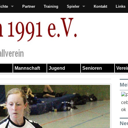
ichte
Partner
Training
Spieler
Kontakt
Links
Mannschaft
Jugend
Senioren
Vere
Me
Ne