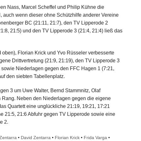
ben Nass, Marcel Scheffel und Philip Kühne die
l, auch wenn dieser ohne Schützhilfe anderer Vereine
onenberger BC (21:11, 21:7), den TV Lipperode 2
(21:8, 21:5) und den TV Lipperode 3 (21:4, 21:4) ließ das
 oben), Florian Krick und Yvo Rüsseler verbesserte
gene Drittvertretung (21:9, 21:19), den TV Lipperode 3
5) sowie Niederlagen gegen den FFC Hagen 1 (7:21,
uf den siebten Tabellenplatz.
agen 3 um Uwe Walter, Bernd Stammnitz, Olaf
n Rang. Neben den Niederlagen gegen die eigene
das Quartett eine unglückliche 21:19, 19:21, 17:21
e 21:5, 21:6 Abfuhr gegen TV Lipperode sowie eine
e 2.
Zentarra
•
David Zentarra
•
Florian Krick
•
Frida Varga
•