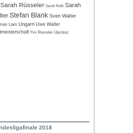
Sarah Rüsseler
Sarah
Sarah Rüth
Stefan Blank
ter
Sven Walter
Ungarn
Uwe Walter
mas Lam
tmeisterschaft
Újszász
Yvo Rüsseler
ndesligafinale 2018