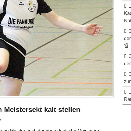
L
Kad
Nat
G
de
🏆
C
der
C
zum
L
Ran
Meistersekt kalt stellen
t
tsche Meister auch der neue deutsche Meister im