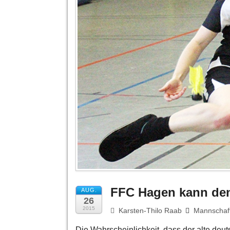
FFC Hagen kann den 
AUG.
26
2015
Karsten-Thilo Raab
Mannschaf
Die Wahrscheinlichkeit, dass der alte deu