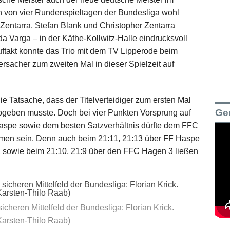
ten von vier Rundenspieltagen der Bundesliga wohl
Zentarra, Stefan Blank und Christopher Zentarra
ida Varga – in der Käthe-Kollwitz-Halle eindrucksvoll
uftakt konnte das Trio mit dem TV Lipperode beim
ersacher zum zweiten Mal in dieser Spielzeit auf
ie Tatsache, dass der Titelverteidiger zum ersten Mal
Ge
abgeben musste. Doch bei vier Punkten Vorsprung auf
Haspe sowie dem besten Satzverhältnis dürfte dem FFC
men sein. Denn auch beim 21:11, 21:13 über FF Haspe
2 sowie beim 21:10, 21:9 über den FFC Hagen 3 ließen
cheren Mittelfeld der Bundesliga: Florian Krick.
Karsten-Thilo Raab)