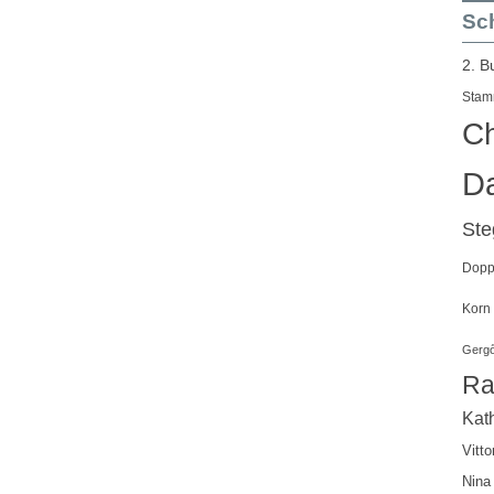
Sch
2. B
Stam
Ch
Da
St
Doppe
Korn
Gergő
Ra
Kath
Vitto
Nina