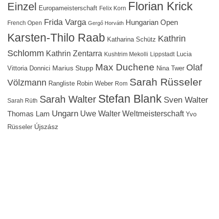
Florian Krick
Einzel
Europameisterschaft
Felix Korn
Frida Varga
Hungarian Open
French Open
Gergő Horváth
Karsten-Thilo Raab
Kathrin
Katharina Schütz
Schlomm
Kathrin Zentarra
Lucia
Kushtrim Mekolli
Lippstadt
Max Duchene
Olaf
Marius Stupp
Vittoria Donnici
Nina Twer
Sarah Rüsseler
Völzmann
Rangliste
Robin Weber
Rom
Stefan Blank
Sarah Walter
Sven Walter
Sarah Rüth
Ungarn
Uwe Walter
Weltmeisterschaft
Thomas Lam
Yvo
Újszász
Rüsseler