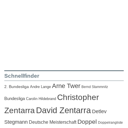
Schnellfinder
Arne Twer
2. Bundesliga
Andre Lange
Bernd Stammnitz
Christopher
Bundesliga
Carolin Hildebrand
David Zentarra
Zentarra
Detlev
Doppel
Stegmann
Deutsche Meisterschaft
Doppelrangliste