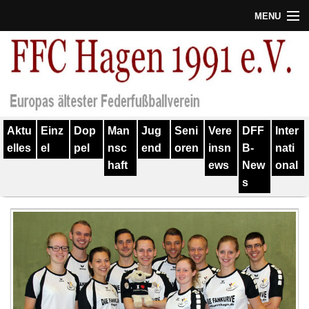
MENU
Termine
Erfolge
Verein
Aktu
Einz
Dop
Man
Jug
Seni
Vere
DFF
Inter
Geschichte
elles
el
pel
nsc
end
oren
insn
B-
nati
haft
ews
New
onal
Partner
s
Training
Spieler
Kontakt
Links