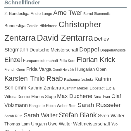
Schnellfinder
Arne Twer
2. Bundesliga
Andre Lange
Bernd Stammnitz
Christopher
Bundesliga
Carolin Hildebrand
David Zentarra
Zentarra
Detlev
Doppel
Stegmann
Deutsche Meisterschaft
Doppelrangliste
Florian Krick
Einzel
Europameisterschaft
Felix Korn
Frida Varga
Hungarian Open
French Open
Gergő Horváth
Karsten-Thilo Raab
Kathrin
Katharina Schütz
Schlomm
Kathrin Zentarra
Lucia
Kushtrim Mekolli
Lippstadt
Max Duchene
Olaf
Marius Stupp
Vittoria Donnici
Nina Twer
Sarah Rüsseler
Völzmann
Rangliste
Robin Weber
Rom
Stefan Blank
Sarah Walter
Sven Walter
Sarah Rüth
Ungarn
Uwe Walter
Weltmeisterschaft
Thomas Lam
Yvo