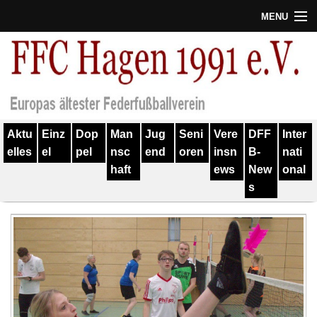
MENU
Termine
Erfolge
Verein
Aktu
Einz
Dop
Man
Jug
Seni
Vere
DFF
Inter
Geschichte
elles
el
pel
nsc
end
oren
insn
B-
nati
haft
ews
New
onal
Partner
s
Training
Spieler
Kontakt
Links