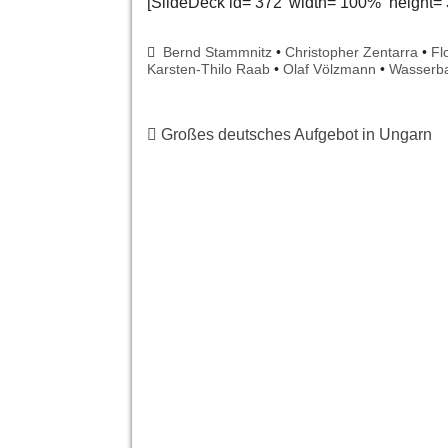
[SlideDeck id=’372′ width=’100%‘ height=’
Bernd Stammnitz
•
Christopher Zentarra
•
Fl
Karsten-Thilo Raab
•
Olaf Völzmann
•
Wasserba
Großes deutsches Aufgebot in Ungarn