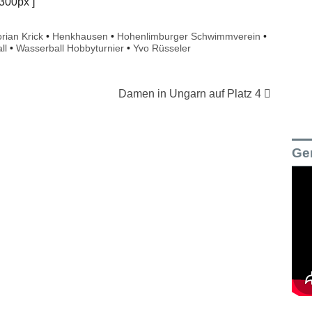
300px‘]
orian Krick
•
Henkhausen
•
Hohenlimburger Schwimmverein
•
ll
•
Wasserball Hobbyturnier
•
Yvo Rüsseler
Damen in Ungarn auf Platz 4
Ge