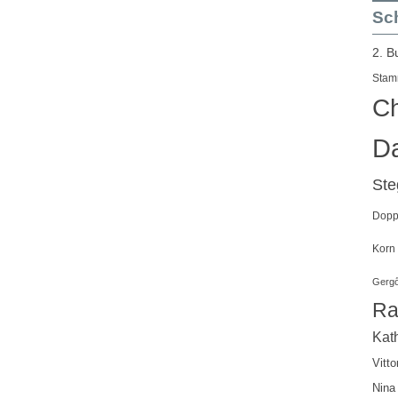
Sch
2. B
Stam
Ch
Da
St
Doppe
Korn
Gergő
Ra
Kath
Vitto
Nina