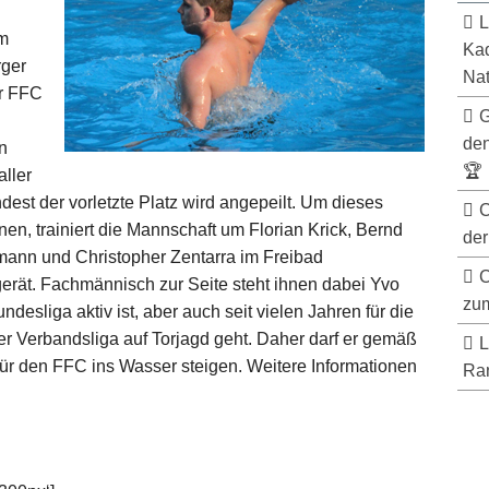
L
im
Kad
rger
Nat
r FFC
G
de
n
🏆
aller
est der vorletzte Platz wird angepeilt. Um dieses
C
en, trainiert die Mannschaft um Florian Krick, Bernd
der
mann und Christopher Zentarra im Freibad
C
ät. Fachmännisch zur Seite steht ihnen dabei Yvo
zum
desliga aktiv ist, aber auch seit vielen Jahren für die
r Verbandsliga auf Torjagd geht. Daher darf er gemäß
L
für den FFC ins Wasser steigen. Weitere Informationen
Ran
.