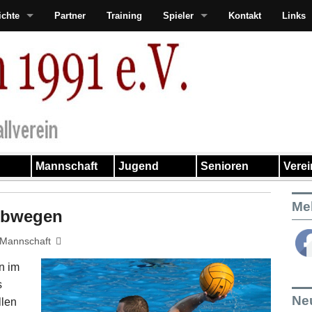
ichte
Partner
Training
Spieler
Kontakt
Links
Mannschaft
Jugend
Senioren
Vere
Me
 Abwegen
Mannschaft
n im
s
Ne
llen