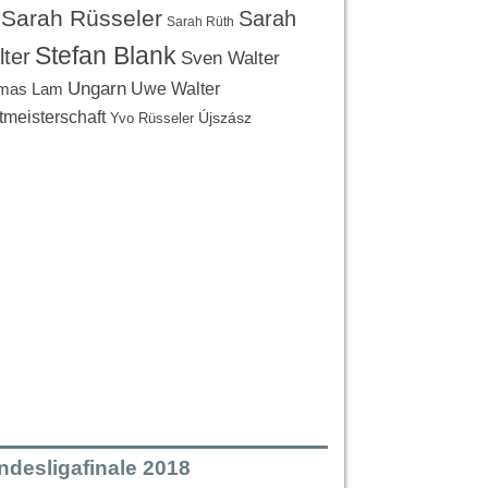
Sarah Rüsseler
Sarah
Sarah Rüth
Stefan Blank
ter
Sven Walter
Ungarn
Uwe Walter
mas Lam
tmeisterschaft
Újszász
Yvo Rüsseler
ndesligafinale 2018