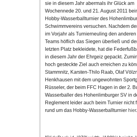
sie in diesem Jahr abermals ihr Glück am
Wochennede 20. und 21. August 2011 be
Hobby-Wasserballturnier des Hohenlimbu
Schwimmvereins versuchen. Nachdem de
im Vorjahr als Turnierneuling den anderen
Teams höflich das Siegen überließ und de
letzten Platz bekleidete, hat die Federfußb
in diesem Jahr der Ehrgeiz gepackt. Zumind
hoch gesteckte Ziel auch erreichen zu könn
Stammnitz, Karsten-Thilo Raab, Olaf Völz
Henkhausen mit dem ungewohnten Sportger
Rüsseler, der beim FFC Hagen in der 2. Bun
Wasserballer des Hohenlimburger SV in de
Reglement leider auch beim Turnier nicht 
rund um das Hobby-Wasserballturnier
hier