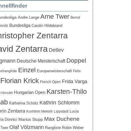
nellfinder
Arne Twer
undesliga
Andre Lange
Bernd
Bundesliga
Carolin Hildebrand
mnitz
ristopher Zentarra
vid Zentarra
Detlev
Doppel
egmann
Deutsche Meisterschaft
Einzel
Europameisterschaft
lrangliste
Felix
Florian Krick
Frida Varga
French Open
Karsten-Thilo
Hungarian Open
 Horváth
ab
Kathrin Schlomm
Katharina Schütz
rin Zentarra
Lucia
Kushtrim Mekolli
Lippstadt
Max Duchene
Marius Stupp
ria Donnici
Olaf Völzmann
Rangliste
 Twer
Robin Weber