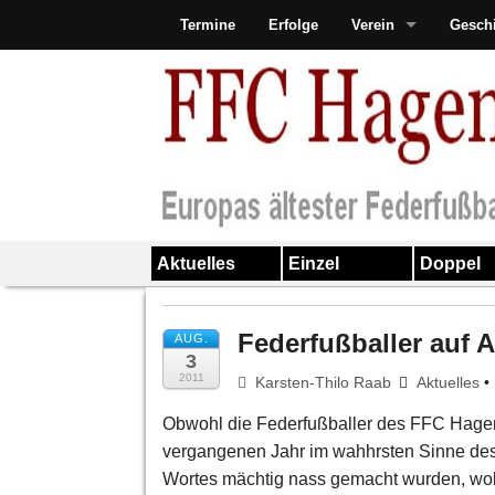
Termine
Erfolge
Verein
Gesch
Aktuelles
Einzel
Doppel
Federfußballer auf
AUG.
3
2011
Karsten-Thilo Raab
Aktuelles
•
Obwohl die Federfußballer des FFC Hage
vergangenen Jahr im wahhrsten Sinne de
Wortes mächtig nass gemacht wurden, wo