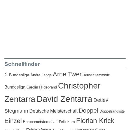
Schnellfinder
Arne Twer
2. Bundesliga
Andre Lange
Bernd Stammnitz
Christopher
Bundesliga
Carolin Hildebrand
David Zentarra
Zentarra
Detlev
Doppel
Stegmann
Deutsche Meisterschaft
Doppelrangliste
Florian Krick
Einzel
Europameisterschaft
Felix Korn
Frida Varga