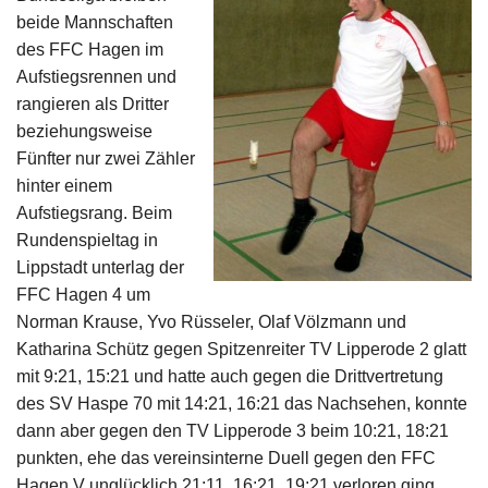
Impressum
beide Mannschaften
des FFC Hagen im
Aufstiegsrennen und
rangieren als Dritter
beziehungsweise
Fünfter nur zwei Zähler
hinter einem
Aufstiegsrang. Beim
Rundenspieltag in
Lippstadt unterlag der
FFC Hagen 4 um
Norman Krause, Yvo Rüsseler, Olaf Völzmann und
Katharina Schütz gegen Spitzenreiter TV Lipperode 2 glatt
mit 9:21, 15:21 und hatte auch gegen die Drittvertretung
des SV Haspe 70 mit 14:21, 16:21 das Nachsehen, konnte
dann aber gegen den TV Lipperode 3 beim 10:21, 18:21
punkten, ehe das vereinsinterne Duell gegen den FFC
Hagen V unglücklich 21:11, 16:21, 19:21 verloren ging.