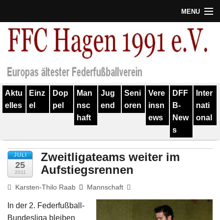
MENU
Termine
Erfolge
Verein
Aktu
Einz
Dop
Man
Jug
Seni
Vere
DFF
Inter
Geschichte
elles
el
pel
nsc
end
oren
insn
B-
nati
haft
ews
New
onal
Partner
s
Training
Zweitligateams weiter im
JULI
Spieler
25
Aufstiegsrennen
2011
Kontakt
Karsten-Thilo Raab
Mannschaft
In der 2. Federfußball-
Links
Bundesliga bleiben