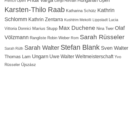
Hungarian Open
French Open
Gergő Horváth
Karsten-Thilo Raab
Kathrin
Katharina Schütz
Schlomm
Kathrin Zentarra
Lucia
Kushtrim Mekolli
Lippstadt
Max Duchene
Olaf
Marius Stupp
Vittoria Donnici
Nina Twer
Sarah Rüsseler
Völzmann
Rangliste
Robin Weber
Rom
Stefan Blank
Sarah Walter
Sven Walter
Sarah Rüth
Ungarn
Uwe Walter
Weltmeisterschaft
Thomas Lam
Yvo
Újszász
Rüsseler