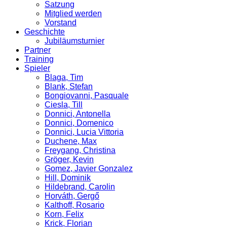
Satzung
Mitglied werden
Vorstand
Geschichte
Jubiläumsturnier
Partner
Training
Spieler
Blaga, Tim
Blank, Stefan
Bongiovanni, Pasquale
Ciesla, Till
Donnici, Antonella
Donnici, Domenico
Donnici, Lucia Vittoria
Duchene, Max
Freygang, Christina
Gröger, Kevin
Gomez, Javier Gonzalez
Hill, Dominik
Hildebrand, Carolin
Horváth, Gergő
Kalthoff, Rosario
Korn, Felix
Krick, Florian