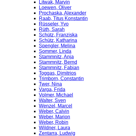
Litwak, Marvin
Loewen, Oliver
Prochaska, Alexander
Raab, Titus Konstantin
Rüsseler, Yvo
Rüth, Sarah
Schütz, Franziska
Schütz, Katharina
Spengler, Melina
Sommer, Linda
Stammnitz, Anja
Stammnitz, Bernd
Stammnitz, Fabian
Toggas, Dimitrios
Trimborn, Constantin
Twer, Nina
Varga, Frida
Volmer, Michael
Walter, Sven
Wenzel, Marcel
Weber, Calvin
Weber, Marion
Weber, Robin
Wildner, Laura
Zentarra, Ludwig