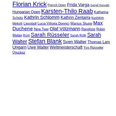
Florian Krick
Frida Varga
French Open
Gergő Horváth
Karsten-Thilo Raab
Hungarian Open
Katharina
Kathrin Schlomm
Kathrin Zentarra
Schütz
Kushtrim
Max
Marius Stupp
Lucia Vittoria Donnici
Mekolli
Lippstadt
Duchene
Olaf Völzmann
Rangliste
Nina Twer
Robin
Sarah Rüsseler
Sarah
Weber
Rom
Sarah Rüth
Stefan Blank
Walter
Sven Walter
Thomas Lam
Ungarn
Uwe Walter
Weltmeisterschaft
Yvo Rüsseler
Újszász