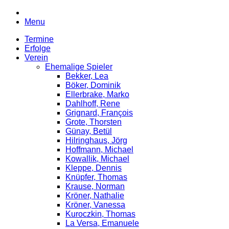
Menu
Termine
Erfolge
Verein
Ehemalige Spieler
Bekker, Lea
Böker, Dominik
Ellerbrake, Marko
Dahlhoff, Rene
Grignard, François
Grote, Thorsten
Günay, Betül
Hilringhaus, Jörg
Hoffmann, Michael
Kowallik, Michael
Kleppe, Dennis
Knüpfer, Thomas
Krause, Norman
Kröner, Nathalie
Kröner, Vanessa
Kuroczkin, Thomas
La Versa, Emanuele