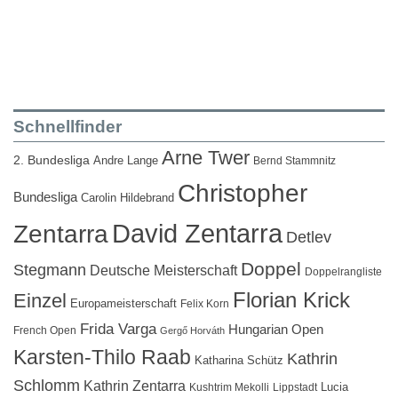
Schnellfinder
Arne Twer
2. Bundesliga
Andre Lange
Bernd Stammnitz
Christopher
Bundesliga
Carolin Hildebrand
David Zentarra
Zentarra
Detlev
Doppel
Stegmann
Deutsche Meisterschaft
Doppelrangliste
Florian Krick
Einzel
Europameisterschaft
Felix Korn
Frida Varga
Hungarian Open
French Open
Gergő Horváth
Karsten-Thilo Raab
Kathrin
Katharina Schütz
Schlomm
Kathrin Zentarra
Lucia
Kushtrim Mekolli
Lippstadt