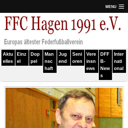
MENU
Termine
Erfolge
Verein
Aktu
Einz
Dop
Man
Jug
Seni
Vere
DFF
Inter
Geschichte
elles
el
pel
nsc
end
oren
insn
B-
nati
haft
ews
New
onal
Partner
s
Training
Spieler
Kontakt
Links