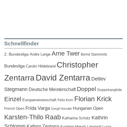
Schnellfinder
Arne Twer
2. Bundesliga
Andre Lange
Bernd Stammnitz
Christopher
Bundesliga
Carolin Hildebrand
David Zentarra
Zentarra
Detlev
Doppel
Stegmann
Deutsche Meisterschaft
Doppelrangliste
Florian Krick
Einzel
Europameisterschaft
Felix Korn
Frida Varga
Hungarian Open
French Open
Gergő Horváth
Karsten-Thilo Raab
Kathrin
Katharina Schütz
Schlomm
Kathrin Zentarra
Lucia
Kushtrim Mekolli
Lippstadt