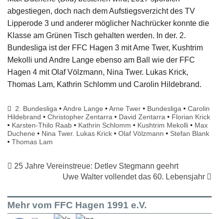
abgestiegen, doch nach dem Aufstiegsverzicht des TV
Lipperode 3 und anderer möglicher Nachrücker konnte die
Klasse am Grünen Tisch gehalten werden. In der. 2.
Bundesliga ist der FFC Hagen 3 mit Arne Twer, Kushtrim
Mekolli und Andre Lange ebenso am Ball wie der FFC
Hagen 4 mit Olaf Völzmann, Nina Twer. Lukas Krick,
Thomas Lam, Kathrin Schlomm und Carolin Hildebrand.
2. Bundesliga
•
Andre Lange
•
Arne Twer
•
Bundesliga
•
Carolin
Hildebrand
•
Christopher Zentarra
•
David Zentarra
•
Florian Krick
•
Karsten-Thilo Raab
•
Kathrin Schlomm
•
Kushtrim Mekolli
•
Max
Duchene
•
Nina Twer. Lukas Krick
•
Olaf Völzmann
•
Stefan Blank
•
Thomas Lam
25 Jahre Vereinstreue: Detlev Stegmann geehrt
Uwe Walter vollendet das 60. Lebensjahr
Mehr vom FFC Hagen 1991 e.V.