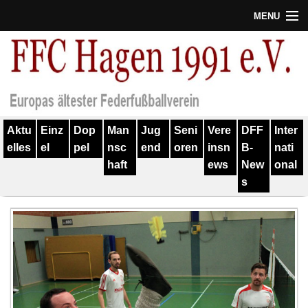
MENU
Termine
Erfolge
Verein
Aktu
Einz
Dop
Man
Jug
Seni
Vere
DFF
Inter
Geschichte
elles
el
pel
nsc
end
oren
insn
B-
nati
haft
ews
New
onal
Partner
s
Training
Spieler
Kontakt
Links