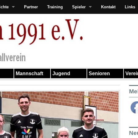
ichte
Partner
Training
Spieler
Kontakt
Links
Mannschaft
Jugend
Senioren
Vere
Me
Ne