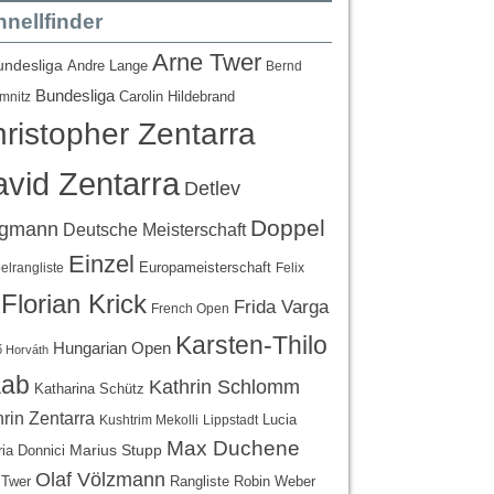
nellfinder
Arne Twer
undesliga
Andre Lange
Bernd
Bundesliga
Carolin Hildebrand
mnitz
ristopher Zentarra
vid Zentarra
Detlev
Doppel
egmann
Deutsche Meisterschaft
Einzel
Europameisterschaft
lrangliste
Felix
Florian Krick
Frida Varga
French Open
Karsten-Thilo
Hungarian Open
 Horváth
ab
Kathrin Schlomm
Katharina Schütz
rin Zentarra
Lucia
Kushtrim Mekolli
Lippstadt
Max Duchene
Marius Stupp
ria Donnici
Olaf Völzmann
Rangliste
 Twer
Robin Weber