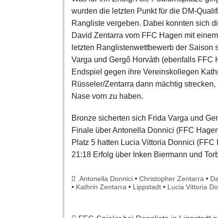
wurden die letzten Punkt für die DM-Qualif
Rangliste vergeben. Dabei konnten sich d
David Zentarra vom FFC Hagen mit einem 
letzten Ranglistenwettbewerb der Saison s
Varga und Gergő Horváth (ebenfalls FFC 
Endspiel gegen ihre Vereinskollegen Kathr
Rüsseler/Zentarra dann mächtig strecken,
Nase vorn zu haben.
Bronze sicherten sich Frida Varga und Ger
Finale über Antonella Donnici (FFC Hagen
Platz 5 hatten Lucia Vittoria Donnici (FF
21:18 Erfolg über Inken Biermann und Tor
Antonella Donnici
•
Christopher Zentarra
•
Da
•
Kathrin Zentarra
•
Lippstadt
•
Lucia Vittoria Do