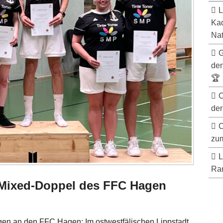
L
Kad
Nat
G
de
🏆
C
der
C
zum
L
Ran
r Mixed-Doppel des FFC Hagen
ngen an den FFC Hagen: Im ostwestfälischen Lippstadt